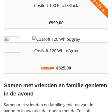
Cosiloft 100 Black/Black
€
999,00
Cosiloft 120 White/gray
Oorspronkelijke
€
825,00
Huidige
€
925,00
prijs
prijs
was:
is:
Samen met vrienden en familie genieten
€925,00.
€825,00.
in de avond
Samen met vrienden en familie genieten van de
avonden in uw tuin, dat doet u met de Cosiloft