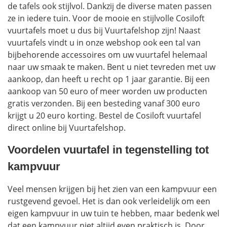
de tafels ook stijlvol. Dankzij de diverse maten passen
Houtkachels
ze in iedere tuin. Voor de mooie en stijlvolle Cosiloft
vuurtafels moet u dus bij Vuurtafelshop zijn! Naast
Accessoires
vuurtafels vindt u in onze webshop ook een tal van
bijbehorende accessoires om uw vuurtafel helemaal
Contact
naar uw smaak te maken. Bent u niet tevreden met uw
aankoop, dan heeft u recht op 1 jaar garantie. Bij een
aankoop van 50 euro of meer worden uw producten
gratis verzonden. Bij een besteding vanaf 300 euro
krijgt u 20 euro korting. Bestel de Cosiloft vuurtafel
direct online bij Vuurtafelshop.
Voordelen vuurtafel in tegenstelling tot
kampvuur
Veel mensen krijgen bij het zien van een kampvuur een
rustgevend gevoel. Het is dan ook verleidelijk om een
eigen kampvuur in uw tuin te hebben, maar bedenk wel
dat een kampvuur niet altijd even praktisch is. Door