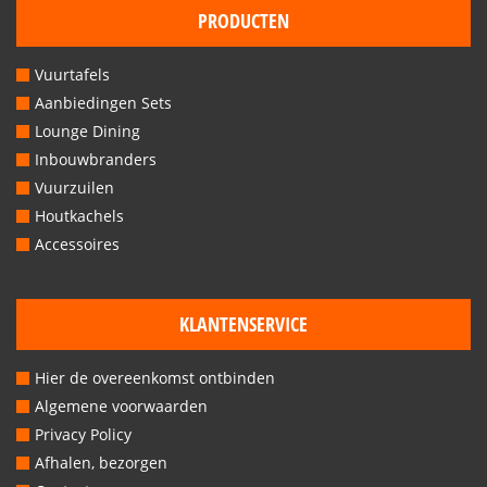
PRODUCTEN
Houtkachels
Vuurtafels
Accessoires
Aanbiedingen Sets
Lounge Dining
Contact
Inbouwbranders
Vuurzuilen
Houtkachels
Accessoires
KLANTENSERVICE
Hier de overeenkomst ontbinden
Algemene voorwaarden
Privacy Policy
Afhalen, bezorgen