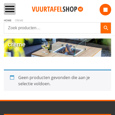
HOME
CREME
Home
creme
Vuurtafels
Aanbiedingen Sets
Geen producten gevonden die aan je
Lounge & Dining
selectie voldoen.
Inbouwbranders
Vuurzuilen