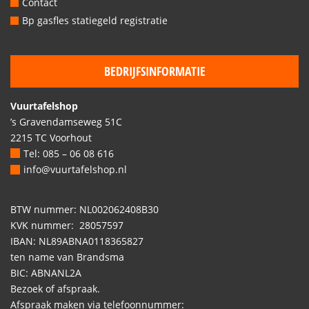
Contact
Bp gasfles statiegeld registratie
BEDRIJFSINFORMATIE
Vuurtafelshop
’s Gravendamseweg 51C
2215 TC Voorhout
Tel: 085 – 06 08 616
info@vuurtafelshop.nl
BTW nummer: NL002062408B30
KVK nummer: 28057597
IBAN: NL89ABNA0118365827
ten name van Brandsma
BIC: ABNANL2A
Bezoek of afspraak.
Afspraak maken via telefoonnummer: