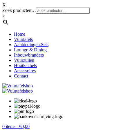
X
Zoek producten…
×
Home
Vuurtafels
Aanbiedingen Sets
Lounge & Dining
Inbouwbranders
Vuurzuilen
Houtkachels
Accessoires
Contact
0 items -
€
0,00