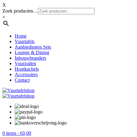
X
Zoek producten…
×
Home
Vuurtafels
Aanbiedingen Sets
Lounge & Dining
Inbouwbranders
Vuurzuilen
Houtkachels
Accessoires
Contact
0 items -
€
0,00