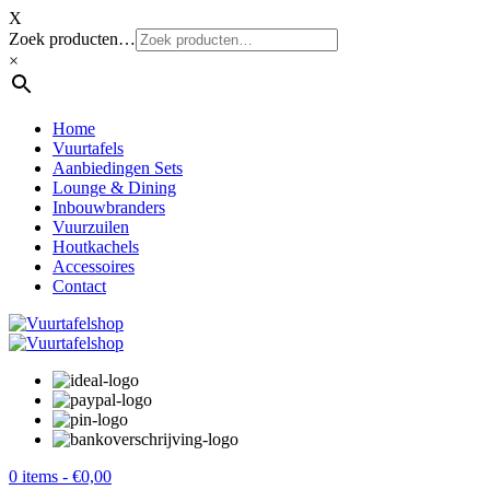
X
Zoek producten…
×
Home
Vuurtafels
Aanbiedingen Sets
Lounge & Dining
Inbouwbranders
Vuurzuilen
Houtkachels
Accessoires
Contact
0 items -
€
0,00