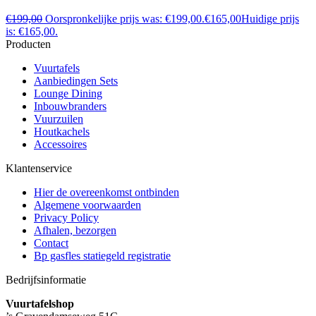
€
199,00
Oorspronkelijke prijs was: €199,00.
€
165,00
Huidige prijs
is: €165,00.
Producten
Vuurtafels
Aanbiedingen Sets
Lounge Dining
Inbouwbranders
Vuurzuilen
Houtkachels
Accessoires
Klantenservice
Hier de overeenkomst ontbinden
Algemene voorwaarden
Privacy Policy
Afhalen, bezorgen
Contact
Bp gasfles statiegeld registratie
Bedrijfsinformatie
Vuurtafelshop