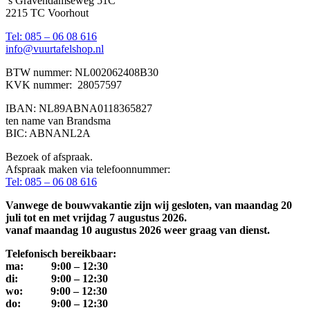
’s Gravendamseweg 51C
2215 TC Voorhout
Tel: 085 – 06 08 616
info@vuurtafelshop.nl
BTW nummer: NL002062408B30
KVK nummer: 28057597
IBAN: NL89ABNA0118365827
ten name van Brandsma
BIC: ABNANL2A
Bezoek of afspraak.
Afspraak maken via telefoonnummer:
Tel: 085 – 06 08 616
Vanwege de bouwvakantie zijn wij gesloten, van maandag 20
juli tot en met vrijdag 7 augustus 2026.
vanaf maandag 10 augustus 2026 weer graag van dienst.
Telefonisch bereikbaar:
ma: 9:00 – 12:30
di: 9:00 – 12:30
wo: 9:00 – 12:30
do: 9:00 – 12:30