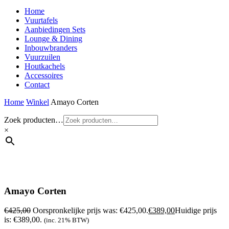
Home
Vuurtafels
Aanbiedingen Sets
Lounge & Dining
Inbouwbranders
Vuurzuilen
Houtkachels
Accessoires
Contact
Home
Winkel
Amayo Corten
Zoek producten…
×
Amayo Corten
€
425,00
Oorspronkelijke prijs was: €425,00.
€
389,00
Huidige prijs
is: €389,00.
(inc. 21% BTW)