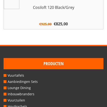
Cosiloft 120 Black/Grey
Oorspronkelijke
€
825,00
Huidige
€
925,00
prijs
prijs
was:
is:
€925,00.
€825,00.
PRODUCTEN
Vuurtafels
Aanbiedingen Sets
Lounge Dining
Inbouwbranders
Vuurzuilen
Houtkachels