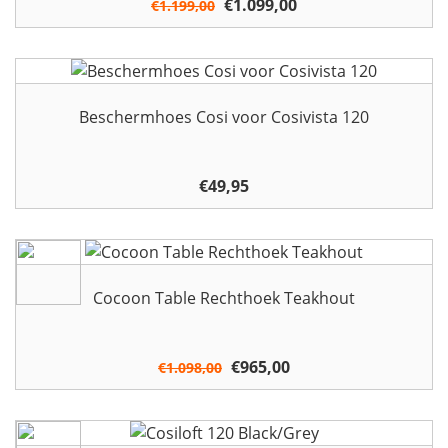
Oorspronkelijke
€
1.099,00
Huidige
€
1.199,00
prijs
prijs
was:
is:
€1.199,00.
€1.099,00.
Beschermhoes Cosi voor Cosivista 120
€
49,95
Cocoon Table Rechthoek Teakhout
Oorspronkelijke
€
965,00
Huidige
€
1.098,00
prijs
prijs
was:
is:
€1.098,00.
€965,00.