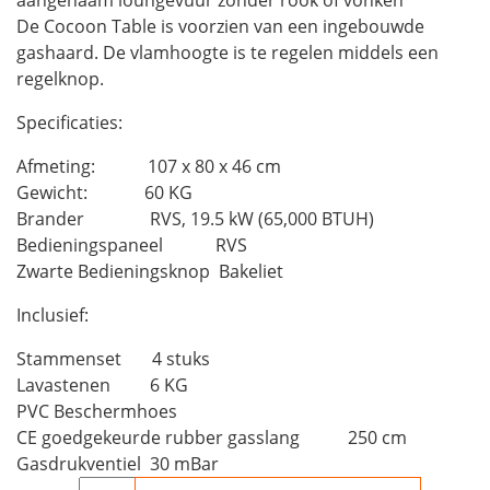
aangenaam loungevuur zonder rook of vonken
Houtkachels
De Cocoon Table is voorzien van een ingebouwde
gashaard. De vlamhoogte is te regelen middels een
regelknop.
Accessoires
Specificaties:
Contact
Afmeting: 107 x 80 x 46 cm
Gewicht: 60 KG
Brander RVS, 19.5 kW (65,000 BTUH)
Bedieningspaneel RVS
Zwarte Bedieningsknop Bakeliet
Inclusief:
Stammenset 4 stuks
Lavastenen 6 KG
PVC Beschermhoes
CE goedgekeurde rubber gasslang 250 cm
Gasdrukventiel 30 mBar