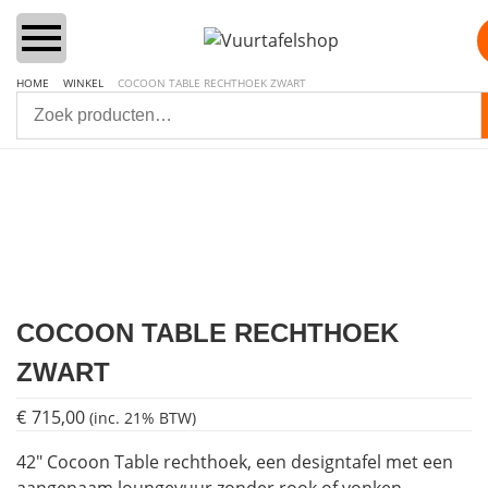
HOME
WINKEL
COCOON TABLE RECHTHOEK ZWART
Home
Vuurtafels
Aanbiedingen Sets
COCOON TABLE RECHTHOEK
Lounge & Dining
ZWART
Inbouwbranders
€
715,00
(inc. 21% BTW)
Vuurzuilen
42″ Cocoon Table rechthoek, een designtafel met een