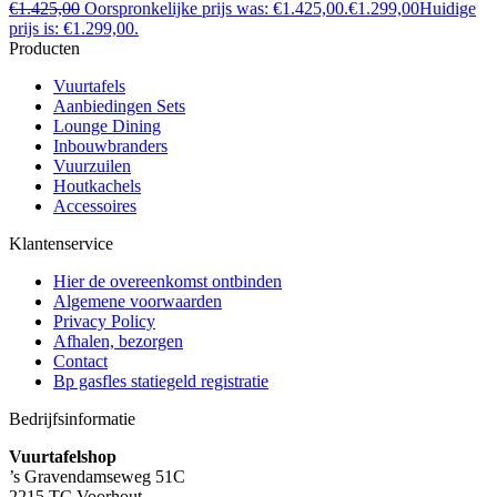
€
1.425,00
Oorspronkelijke prijs was: €1.425,00.
€
1.299,00
Huidige
prijs is: €1.299,00.
Producten
Vuurtafels
Aanbiedingen Sets
Lounge Dining
Inbouwbranders
Vuurzuilen
Houtkachels
Accessoires
Klantenservice
Hier de overeenkomst ontbinden
Algemene voorwaarden
Privacy Policy
Afhalen, bezorgen
Contact
Bp gasfles statiegeld registratie
Bedrijfsinformatie
Vuurtafelshop
’s Gravendamseweg 51C
2215 TC Voorhout