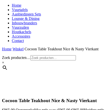
Home
Vuurtafels
Aanbiedingen Sets
Lounge & Dining
Inbouwbranders
Vuurzuilen
Houtkachels
Accessoires
Contact
Home
Winkel
Cocoon Table Teakhout Nice & Nasty Vierkant
Zoek producten…
×
Cocoon Table Teakhout Nice & Nasty Vierkant
€
965,00
Oorspronkelijke prijs was: €965,00.
€
865,00
Huidige prijs