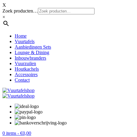
X
Zoek producten…
×
Home
Vuurtafels
Aanbiedingen Sets
Lounge & Dining
Inbouwbranders
Vuurzuilen
Houtkachels
Accessoires
Contact
0 items -
€
0,00