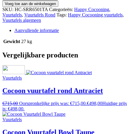
Voeg toe aan de winkelwagen
SKU:
HC-SRR6501TA
Categorieën:
Happy Cocooning
,
Vuurtafels
,
Vuurtafels Rond
Tags:
Happy Cocooning vuurtafels
,
Vuurtafels algemeen
Aanvullende informatie
Gewicht
27 kg
Vergelijkbare producten
Vuurtafels
Cocoon vuurtafel rond Antraciet
€
715,00
Oorspronkelijke prijs was: €715,00.
€
498,00
Huidige prijs
is: €498,00.
Vuurtafels
Cocoon Vuurtafel Bowl Taupe