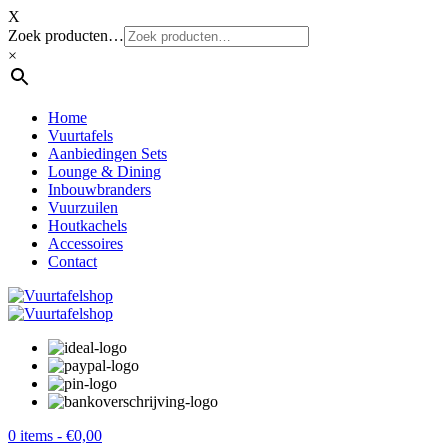
X
Zoek producten…
×
Home
Vuurtafels
Aanbiedingen Sets
Lounge & Dining
Inbouwbranders
Vuurzuilen
Houtkachels
Accessoires
Contact
0 items -
€
0,00