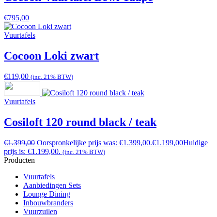
€
795,00
Vuurtafels
Cocoon Loki zwart
€
119,00
(inc. 21% BTW)
Vuurtafels
Cosiloft 120 round black / teak
€
1.399,00
Oorspronkelijke prijs was: €1.399,00.
€
1.199,00
Huidige
prijs is: €1.199,00.
(inc. 21% BTW)
Producten
Vuurtafels
Aanbiedingen Sets
Lounge Dining
Inbouwbranders
Vuurzuilen