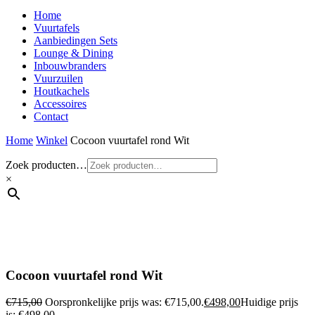
Home
Vuurtafels
Aanbiedingen Sets
Lounge & Dining
Inbouwbranders
Vuurzuilen
Houtkachels
Accessoires
Contact
Home
Winkel
Cocoon vuurtafel rond Wit
Zoek producten…
×
Cocoon vuurtafel rond Wit
€
715,00
Oorspronkelijke prijs was: €715,00.
€
498,00
Huidige prijs
is: €498,00.