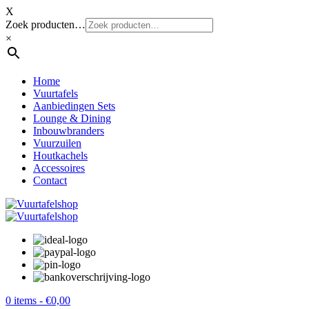
X
Zoek producten…
×
Home
Vuurtafels
Aanbiedingen Sets
Lounge & Dining
Inbouwbranders
Vuurzuilen
Houtkachels
Accessoires
Contact
0 items -
€
0,00