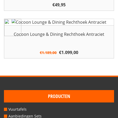
€
49,95
Cocoon Lounge & Dining Rechthoek Antraciet
Oorspronkelijke
€
1.099,00
Huidige
€
1.189,00
prijs
prijs
was:
is:
€1.189,00.
€1.099,00.
PRODUCTEN
Vuurtafels
Aanbiedingen Sets