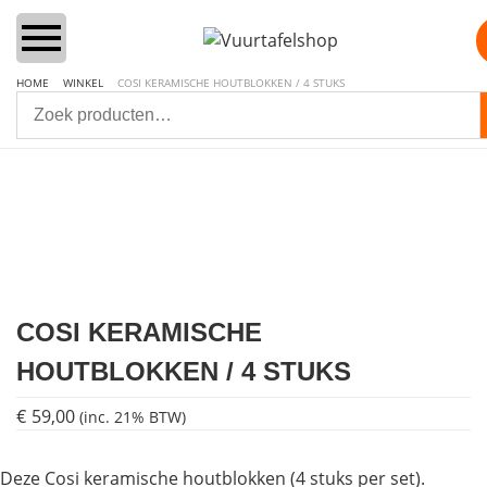
HOME
WINKEL
COSI KERAMISCHE HOUTBLOKKEN / 4 STUKS
Home
Vuurtafels
Aanbiedingen Sets
COSI KERAMISCHE
Lounge & Dining
HOUTBLOKKEN / 4 STUKS
Inbouwbranders
€
59,00
(inc. 21% BTW)
Vuurzuilen
Deze Cosi keramische houtblokken (4 stuks per set).