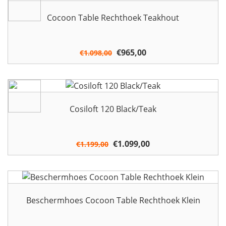
Cocoon Table Rechthoek Teakhout
Oorspronkelijke
€
965,00
Huidige
€
1.098,00
prijs
prijs
was:
is:
€1.098,00.
€965,00.
Cosiloft 120 Black/Teak
Oorspronkelijke
€
1.099,00
Huidige
€
1.199,00
prijs
prijs
was:
is:
€1.199,00.
€1.099,00.
Beschermhoes Cocoon Table Rechthoek Klein