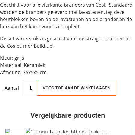
Geschikt voor alle vierkante branders van Cosi. Standaard
Houtkachels
worden de branders geleverd met lavastenen, leg deze
houtblokken boven op de lavastenen op de brander en de
Accessoires
look van het kampvuur is compleet.
De set van 3 stuks is geschikt voor de straight branders en
Contact
de Cosiburner Build up.
Kleur: grijs
Materiaal: Keramiek
Afmeting: 25x5x5 cm.
Cosi
VOEG TOE AAN DE WINKELWAGEN
Keramische
houtblokken
/
4
Vergelijkbare producten
stuks
aantal