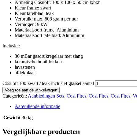
Afmeting Cosiloft: 100 x 100 x 50 cm lxbxh
Kleur frame: zwart
Kleur tafelblad: teak
Verbruik: max. 608 gram per uur
Vermogen: 9 kW
Materiaalsoort frame: Aluminium
Materiaalsoort tafelblad: Aluminium
Inclusief:
30 mBar gasdrukregelaar met slang
keramische houtblokken
lavastenen
afdekplaat
Cosiloft 100 zwart / teak inclusief glasset aantal
Voeg toe aan de winkelwagen
Categorieën:
Aanbiedingen Sets
,
Cosi Fires
,
Cosi Fires
,
Cosi Fires
,
Vu
Aanvullende informatie
Gewicht
30 kg
Vergelijkbare producten