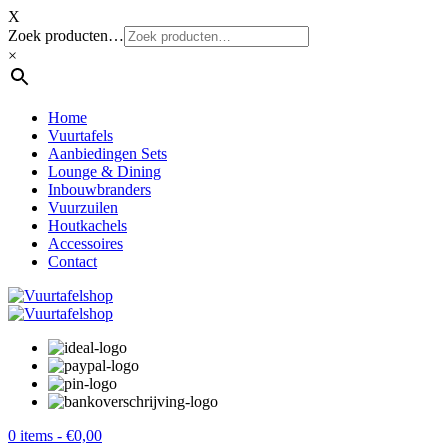
X
Zoek producten…
×
Home
Vuurtafels
Aanbiedingen Sets
Lounge & Dining
Inbouwbranders
Vuurzuilen
Houtkachels
Accessoires
Contact
0 items -
€
0,00