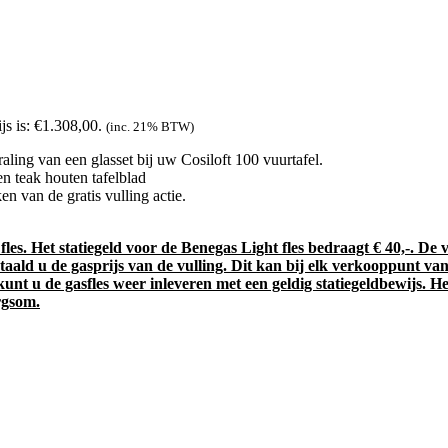
js is: €1.308,00.
(inc. 21% BTW)
traling van een glasset bij uw Cosiloft 100 vuurtafel.
en teak houten tafelblad
n van de gratis vulling actie.
es. Het statiegeld voor de Benegas Light fles bedraagt € 40,-. De vu
n betaald u de gasprijs van de vulling. Dit kan bij elk verkooppunt 
t u de gasfles weer inleveren met een geldig statiegeldbewijs. Het
orgsom.