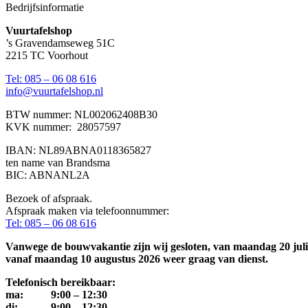
Bedrijfsinformatie
Vuurtafelshop
’s Gravendamseweg 51C
2215 TC Voorhout
Tel: 085 – 06 08 616
info@vuurtafelshop.nl
BTW nummer: NL002062408B30
KVK nummer: 28057597
IBAN: NL89ABNA0118365827
ten name van Brandsma
BIC: ABNANL2A
Bezoek of afspraak.
Afspraak maken via telefoonnummer:
Tel: 085 – 06 08 616
Vanwege de bouwvakantie zijn wij gesloten, van maandag 20 juli 
vanaf maandag 10 augustus 2026 weer graag van dienst.
Telefonisch bereikbaar:
ma: 9:00 – 12:30
di: 9:00 – 12:30