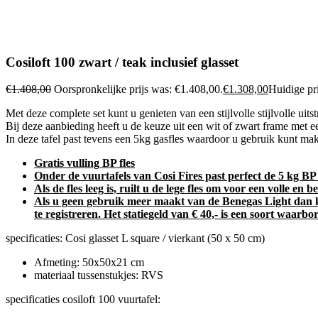
Cosiloft 100 zwart / teak inclusief glasset
€
1.408,00
Oorspronkelijke prijs was: €1.408,00.
€
1.308,00
Huidige pri
Met deze complete set kunt u genieten van een stijlvolle stijlvolle uits
Bij deze aanbieding heeft u de keuze uit een wit of zwart frame met e
In deze tafel past tevens een 5kg gasfles waardoor u gebruik kunt make
Gratis vulling BP fles
Onder de vuurtafels van Cosi Fires past perfect de 5 kg BP fl
Als de fles leeg is, ruilt u de lege fles om voor een volle e
Als u geen gebruik meer maakt van de Benegas Light dan kun
te registreren. Het statiegeld van € 40,- is een soort waarb
specificaties: Cosi glasset L square / vierkant (50 x 50 cm)
Afmeting: 50x50x21 cm
materiaal tussenstukjes: RVS
specificaties cosiloft 100 vuurtafel: