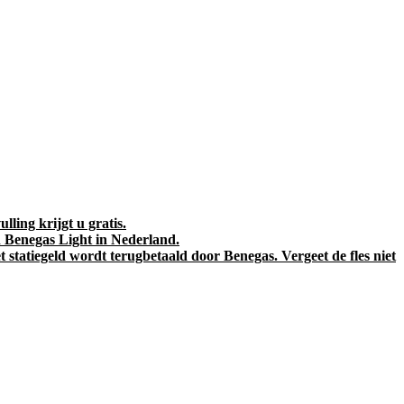
lling krijgt u gratis.
van Benegas Light in Nederland.
 statiegeld wordt terugbetaald door Benegas. Vergeet de fles niet