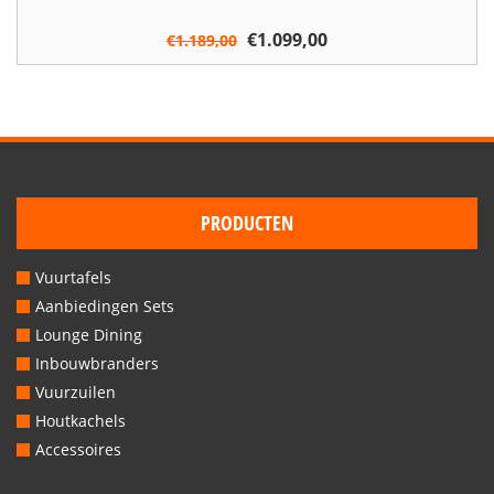
Oorspronkelijke
€
1.099,00
Huidige
€
1.189,00
prijs
prijs
was:
is:
€1.189,00.
€1.099,00.
PRODUCTEN
Vuurtafels
Aanbiedingen Sets
Lounge Dining
Inbouwbranders
Vuurzuilen
Houtkachels
Accessoires