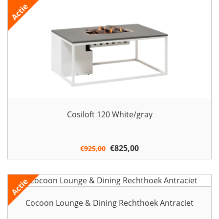
€1.199,00.
€1.099,00.
Cosiloft 120 White/gray
Oorspronkelijke
€
825,00
Huidige
€
925,00
prijs
prijs
was:
is:
€925,00.
€825,00.
Cocoon Lounge & Dining Rechthoek Antraciet