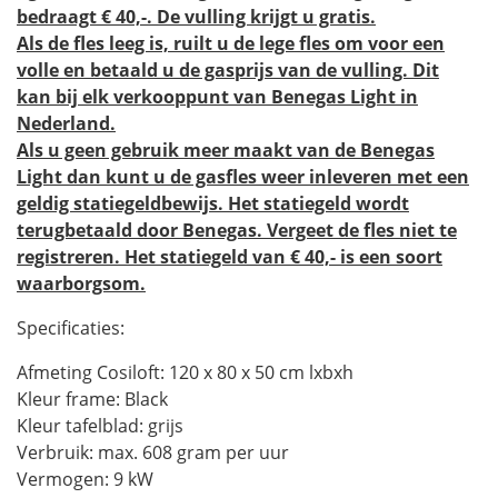
bedraagt € 40,-. De vulling krijgt u gratis.
Als de fles leeg is, ruilt u de lege fles om voor een
volle en betaald u de gasprijs van de vulling. Dit
kan bij elk verkooppunt van Benegas Light in
Nederland.
Als u geen gebruik meer maakt van de Benegas
Light dan kunt u de gasfles weer inleveren met een
geldig statiegeldbewijs. Het statiegeld wordt
terugbetaald door Benegas. Vergeet de fles niet te
registreren. Het statiegeld van € 40,- is een soort
waarborgsom.
Specificaties:
Afmeting Cosiloft: 120 x 80 x 50 cm lxbxh
Kleur frame: Black
Kleur tafelblad: grijs
Verbruik: max. 608 gram per uur
Vermogen: 9 kW