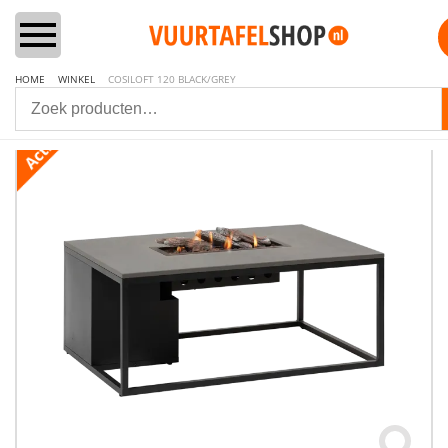
HOME
WINKEL
COSILOFT 120 BLACK/GREY
Home
Vuurtafels
Aanbiedingen Sets
Lounge & Dining
Inbouwbranders
Vuurzuilen