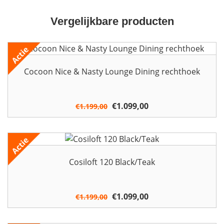
Vergelijkbare producten
Cocoon Nice & Nasty Lounge Dining rechthoek
Oorspronkelijke
€
1.099,00
Huidige
€
1.199,00
prijs
prijs
was:
is:
€1.199,00.
€1.099,00.
Cosiloft 120 Black/Teak
Oorspronkelijke
€
1.099,00
Huidige
€
1.199,00
prijs
prijs
was:
is: