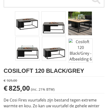
Houtkachels
Accessoires
Contact
COSILOFT 120 BLACK/GREY
€
925,00
Oorspronkelijke
Huidige
€
825,00
(inc. 21% BTW)
prijs
prijs
was:
is:
De Cosi Fires vuurtafels zijn bestand tegen extreme
€925,00.
€825,00.
warmte en kou. Zo kan uw vuurtafel de gehele winter