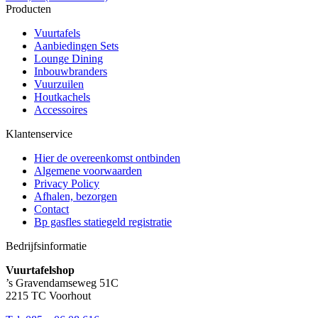
Producten
Vuurtafels
Aanbiedingen Sets
Lounge Dining
Inbouwbranders
Vuurzuilen
Houtkachels
Accessoires
Klantenservice
Hier de overeenkomst ontbinden
Algemene voorwaarden
Privacy Policy
Afhalen, bezorgen
Contact
Bp gasfles statiegeld registratie
Bedrijfsinformatie
Vuurtafelshop
’s Gravendamseweg 51C
2215 TC Voorhout