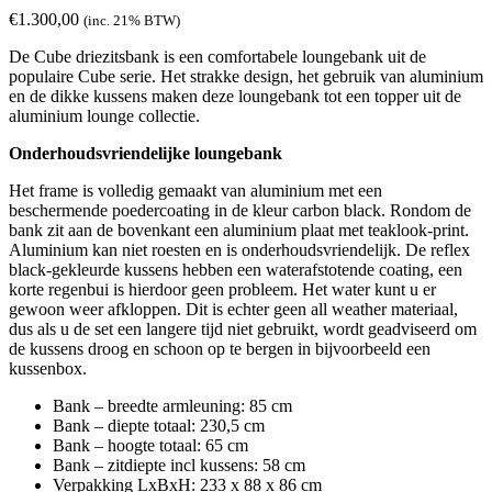
€
1.300,00
(inc. 21% BTW)
De Cube driezitsbank is een comfortabele loungebank uit de
populaire Cube serie. Het strakke design, het gebruik van aluminium
en de dikke kussens maken deze loungebank tot een topper uit de
aluminium lounge collectie.
Onderhoudsvriendelijke loungebank
Het frame is volledig gemaakt van aluminium met een
beschermende poedercoating in de kleur carbon black. Rondom de
bank zit aan de bovenkant een aluminium plaat met teaklook-print.
Aluminium kan niet roesten en is onderhoudsvriendelijk. De reflex
black-gekleurde kussens hebben een waterafstotende coating, een
korte regenbui is hierdoor geen probleem. Het water kunt u er
gewoon weer afkloppen. Dit is echter geen all weather materiaal,
dus als u de set een langere tijd niet gebruikt, wordt geadviseerd om
de kussens droog en schoon op te bergen in bijvoorbeeld een
kussenbox.
Bank – breedte armleuning: 85 cm
Bank – diepte totaal: 230,5 cm
Bank – hoogte totaal: 65 cm
Bank – zitdiepte incl kussens: 58 cm
Verpakking LxBxH: 233 x 88 x 86 cm