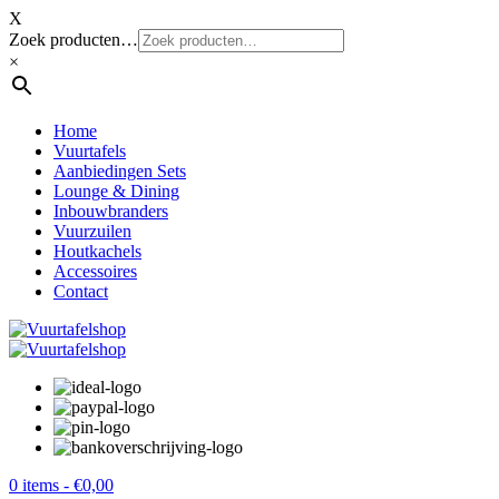
X
Zoek producten…
×
Home
Vuurtafels
Aanbiedingen Sets
Lounge & Dining
Inbouwbranders
Vuurzuilen
Houtkachels
Accessoires
Contact
0 items -
€
0,00