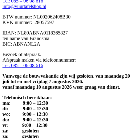
Tel: 085 – 06 08 616
info@vuurtafelshop.nl
BTW nummer: NL002062408B30
KVK nummer: 28057597
IBAN: NL89ABNA0118365827
ten name van Brandsma
BIC: ABNANL2A
Bezoek of afspraak.
Afspraak maken via telefoonnummer:
Tel: 085 – 06 08 616
Vanwege de bouwvakantie zijn wij gesloten, van maandag 20
juli tot en met vrijdag 7 augustus 2026.
vanaf maandag 10 augustus 2026 weer graag van dienst.
Telefonisch bereikbaar:
ma: 9:00 – 12:30
di: 9:00 – 12:30
wo: 9:00 – 12:30
do: 9:00 – 12:30
vr: 9:00 – 12:30
za: gesloten
zo: gesloten