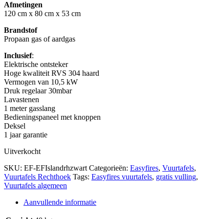
Afmetingen
120 cm x 80 cm x 53 cm
Brandstof
Propaan gas of aardgas
Inclusief
:
Elektrische ontsteker
Hoge kwaliteit RVS 304 haard
Vermogen van 10,5 kW
Druk regelaar 30mbar
Lavastenen
1 meter gasslang
Bedieningspaneel met knoppen
Deksel
1 jaar garantie
Uitverkocht
SKU:
EF-EFIslandrhzwart
Categorieën:
Easyfires
,
Vuurtafels
,
Vuurtafels Rechthoek
Tags:
Easyfires vuurtafels
,
gratis vulling
,
Vuurtafels algemeen
Aanvullende informatie