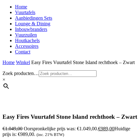
Home
Vuurtafels
Aanbiedingen Sets
Lounge & Dining
Inbouwbranders
Vuurzuilen
Houtkachels
Accessoires
Contact
Home
Winkel
Easy Fires Vuurtafel Stone Island rechthoek – Zwart
Zoek producten…
×
Easy Fires Vuurtafel Stone Island rechthoek – Zwart
€
1.049,00
Oorspronkelijke prijs was: €1.049,00.
€
989,00
Huidige
prijs is: €989,00.
(inc. 21% BTW)