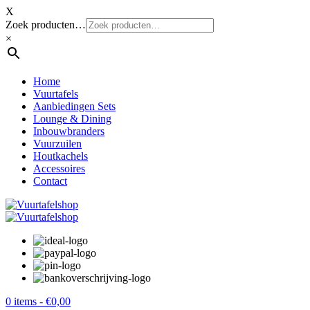
X
Zoek producten…
×
Home
Vuurtafels
Aanbiedingen Sets
Lounge & Dining
Inbouwbranders
Vuurzuilen
Houtkachels
Accessoires
Contact
0 items -
€
0,00