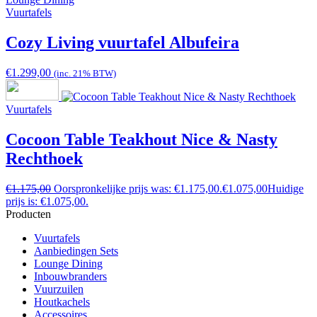
Vuurtafels
Cozy Living vuurtafel Albufeira
€
1.299,00
(inc. 21% BTW)
Vuurtafels
Cocoon Table Teakhout Nice & Nasty
Rechthoek
€
1.175,00
Oorspronkelijke prijs was: €1.175,00.
€
1.075,00
Huidige
prijs is: €1.075,00.
Producten
Vuurtafels
Aanbiedingen Sets
Lounge Dining
Inbouwbranders
Vuurzuilen
Houtkachels
Accessoires