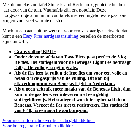
Met de unieke vuurtafel Stone Island Rechthoek, geniet je het hele
jaar door van de tuin. Vuurtafels zijn erg populair. Deze
hoogwaardige aluminium vuurtafels met een ingebouwde gashaard
zorgen voor veel warmte en sfeer.
Mocht u een aansluiting wensen voor een vast aardgasnetwerk, dan
kunt u een
Easy Fires aardgasaansluiting
bestellen de meerkosten
zijn dan € 45,-.
Gratis vulling BP fles
Onder de vuurtafels van Easy Fires past perfect de 5 kg
BP fles. Het statiegeld voor de Benegas Light fles bedraagt
€ 40,-. De vulling krijgt u gratis.
Als de fles leeg is, ruilt u de lege fles om voor een volle en
betaald u de gasprijs van de vulling. Dit kan bij
elk verkooppunt van Benegas Light in Nederland.
Als u geen gebruik meer maakt van de Benegas Light dan
kunt u de gasfles weer inleveren met een geldig
statiegeldbewijs. Het statiegeld wordt terugbetaald door
Benegas. Vergeet de fles niet te
registreren
. Het statiegeld
van € 40,- is een soort waarborgsom.
Voor meer informatie over het statiegeld klik hier.
Voor het registratie formulier klik hier.