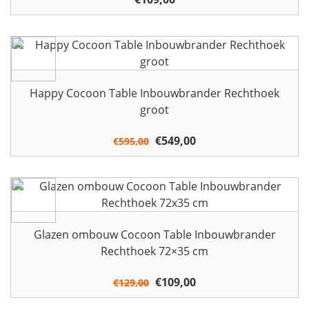
Happy Cocoon Table Inbouwbrander Rechthoek
groot
Oorspronkelijke
€
549,00
Huidige
€
595,00
prijs
prijs
was:
is:
€595,00.
€549,00.
Glazen ombouw Cocoon Table Inbouwbrander
Rechthoek 72×35 cm
Oorspronkelijke
€
109,00
Huidige
€
129,00
prijs
prijs