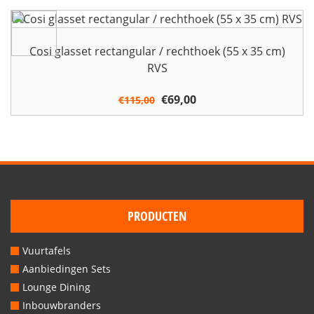
was:
is:
€129,00.
€109,00.
Cosi glasset rectangular / rechthoek (55 x 35 cm)
RVS
Oorspronkelijke
€
69,00
Huidige
€
115,00
prijs
prijs
was:
is:
€115,00.
€69,00.
PRODUCTEN
Vuurtafels
Aanbiedingen Sets
Lounge Dining
Inbouwbranders