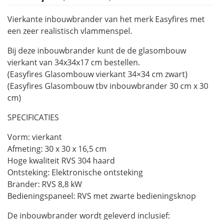
prijs
prijs
Houtkachels
was:
is:
Vierkante inbouwbrander van het merk Easyfires met
€359,00.
€289,00.
een zeer realistisch vlammenspel.
Accessoires
Bij deze inbouwbrander kunt de de glasombouw
vierkant van 34x34x17 cm bestellen.
Contact
(Easyfires Glasombouw vierkant 34×34 cm zwart)
(Easyfires Glasombouw tbv inbouwbrander 30 cm x 30
cm)
SPECIFICATIES
Vorm: vierkant
Afmeting: 30 x 30 x 16,5 cm
Hoge kwaliteit RVS 304 haard
Ontsteking: Elektronische ontsteking
Brander: RVS 8,8 kW
Bedieningspaneel: RVS met zwarte bedieningsknop
De inbouwbrander wordt geleverd inclusief: