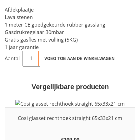
Afdekplaatje
Lava stenen
1 meter CE goedgekeurde rubber gasslang
Gasdrukregelaar 30mbar
Gratis gasfles met vulling (5KG)
1 jaar garantie
Easyfires
VOEG TOE AAN DE WINKELWAGEN
Inbouwbrander
vierkant
30x30
cm
Vergelijkbare producten
RVS
aantal
Cosi glasset rechthoek straight 65x33x21 cm
€
109,00