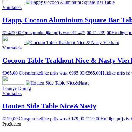
Vuurtafels
Happy Cocoon Aluminium Square Bar Tab
€
1.425,00
Oorspronkelijke prijs was: €1.425,00.
€
1.299,00
Huidige pri
Vuurtafels
Cocoon Table Teakhout Nice & Nasty Vier
€
965,00
Oorspronkelijke prijs was: €965,00.
€
865,00
Huidige prijs is:
Lounge Dining
Vuurtafels
Houten Side Table Nice&Nasty
€
129,00
Oorspronkelijke prijs was: €129,00.
€
119,00
Huidige prijs is:
Producten