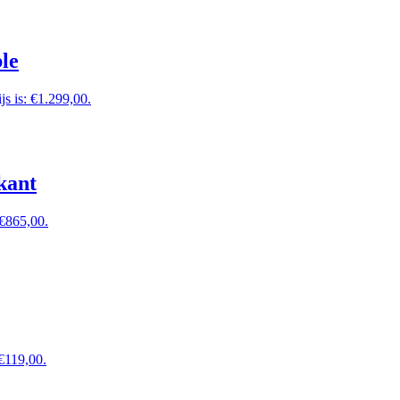
le
js is: €1.299,00.
kant
 €865,00.
 €119,00.