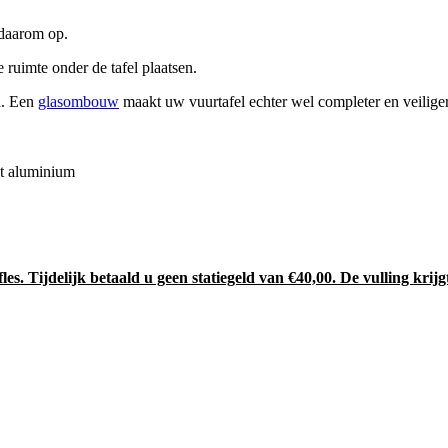
 daarom op.
 ruimte onder de tafel plaatsen.
d. Een
glasombouw
maakt uw vuurtafel echter wel completer en veiliger
t aluminium
es. Tijdelijk betaald u geen statiegeld van €40,00. De vulling krijg