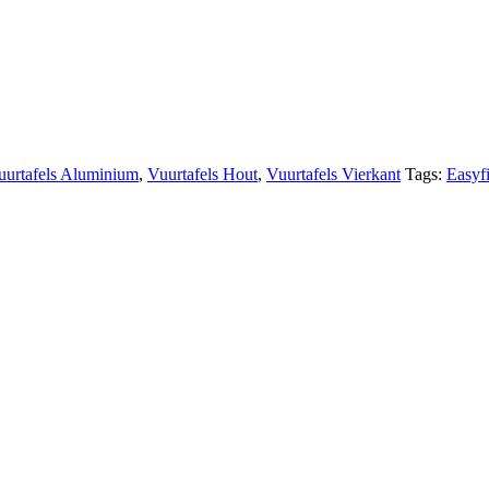
uurtafels Aluminium
,
Vuurtafels Hout
,
Vuurtafels Vierkant
Tags:
Easyfi