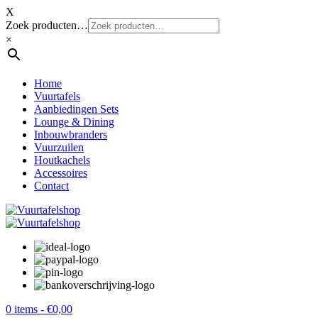
X
Zoek producten…
×
Home
Vuurtafels
Aanbiedingen Sets
Lounge & Dining
Inbouwbranders
Vuurzuilen
Houtkachels
Accessoires
Contact
0 items -
€
0,00