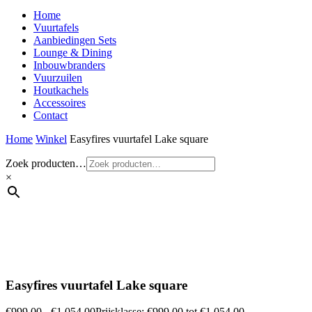
Home
Vuurtafels
Aanbiedingen Sets
Lounge & Dining
Inbouwbranders
Vuurzuilen
Houtkachels
Accessoires
Contact
Home
Winkel
Easyfires vuurtafel Lake square
Zoek producten…
×
Easyfires vuurtafel Lake square
€
999,00
-
€
1.054,00
Prijsklasse: €999,00 tot €1.054,00