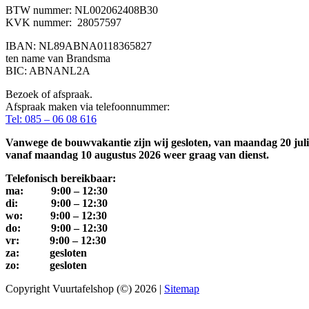
BTW nummer: NL002062408B30
KVK nummer: 28057597
IBAN: NL89ABNA0118365827
ten name van Brandsma
BIC: ABNANL2A
Bezoek of afspraak.
Afspraak maken via telefoonnummer:
Tel: 085 – 06 08 616
Vanwege de bouwvakantie zijn wij gesloten, van maandag 20 juli 
vanaf maandag 10 augustus 2026 weer graag van dienst.
Telefonisch bereikbaar:
ma: 9:00 – 12:30
di: 9:00 – 12:30
wo: 9:00 – 12:30
do: 9:00 – 12:30
vr: 9:00 – 12:30
za: gesloten
zo: gesloten
Copyright Vuurtafelshop (©) 2026 |
Sitemap