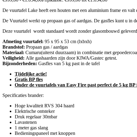
De vuurtafel Lake heeft een houten met een aluminium frame en valt
De Vuurtafel werkt op propaan gas of aardgas. De gasfles kunt u in de
Deze vuurtafel wordt standaard wordt zonder glasombouwd gelever
Afmeting vuurtafel:
95 x 95 x 53 cm (lxbxh)
Brandstof:
Propaan gas / aardgas
Materiaal:
Cumaru(uiterst duurzaam) in combinatie met gepoedercoa
Veiligheid:
Alle gashaarden zijn door KIWA/Gastec getest.
Bijzonderheden:
Gasfles van 5 kg past in de tafel
Tijdelijke actie!
Gratis BP fles
Onder de vuurtafels van Easy Fire past perfect de 5 kg BP fl
Specificaties brander:
Hoge kwaliteit RVS 304 haard
Elektrische ontsteker
Druk regelaar 30mbar
Lavastenen
1 meter gas slang
Bedieningspaneel met knoppen