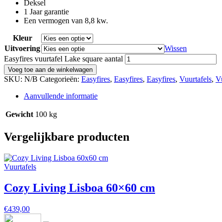
Deksel
1 Jaar garantie
Een vermogen van 8,8 kw.
Kleur
Uitvoering
Wissen
Easyfires vuurtafel Lake square aantal
Voeg toe aan de winkelwagen
SKU:
N/B
Categorieën:
Easyfires
,
Easyfires
,
Easyfires
,
Vuurtafels
,
V
Aanvullende informatie
Gewicht
100 kg
Vergelijkbare producten
Vuurtafels
Cozy Living Lisboa 60×60 cm
€
439,00