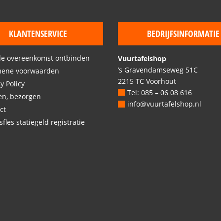
KLANTENSERVICE
BEDRIJFSINFORMATIE
de overeenkomst ontbinden
Vuurtafelshop
’s Gravendamseweg 51C
mene voorwaarden
2215 TC Voorhout
y Policy
Tel: 085 – 06 08 616
en, bezorgen
info@vuurtafelshop.nl
ct
fles statiegeld registratie