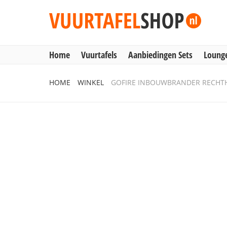
Home
Vuurtafels
Aanbiedingen Sets
Lounge
Home
HOME
WINKEL
GOFIRE INBOUWBRANDER RECHTH
Vuurtafels
Aanbiedingen Sets
Lounge & Dining
Inbouwbranders
Vuurzuilen