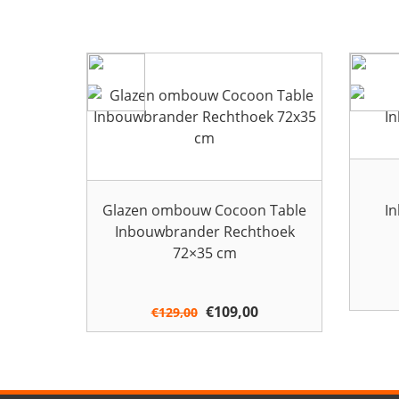
Glazen ombouw Cocoon Table
I
Inbouwbrander Rechthoek
72×35 cm
Oorspronkelijke
€
109,00
Huidige
€
129,00
prijs
prijs
was:
is:
€129,00.
€109,00.