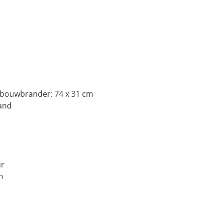
inbouwbrander: 74 x 31 cm
and
ur
n