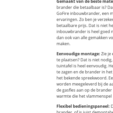
€399,95.
€324,95.
Gemaakt van de beste mate
brander die betaalbaar is? Da
GoFire inbouwbrander, een me
ervaringen. Zo ben je verzeke
betaalbare prijs. Dat is niet 
inbouwbrander is heel goed na
dan ook van alle gemakken vo
maken.
Eenvoudige montage:
Zie je
te plaatsen? Dat is niet nodi
tuintafel is heel eenvoudig. He
te zagen en de brander in het
het bekende spreekwoord. Een
worden meegeleverd bij de aan
de gasfles aan op de brander e
warmte die het vlammenspel 
Flexibel bedieningspaneel:
D
brander, of is juist demontabel