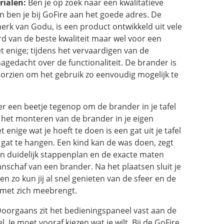
rialen:
Ben je op zoek naar een kwalitatieve
n ben je bij GoFire aan het goede adres. De
rk van Godu, is een product ontwikkeld uit vele
rd van de beste kwaliteit maar wel voor een
het enige; tijdens het vervaardigen van de
gedacht over de functionaliteit. De brander is
orzien om het gebruik zo eenvoudig mogelijk te
 er een beetje tegenop om de brander in je tafel
g, het monteren van de brander in je eigen
t enige wat je hoeft te doen is een gat uit je tafel
 gat te hangen. Een kind kan de was doen, zegt
 duidelijk stappenplan en de exacte maten
schaf van een brander. Na het plaatsen sluit je
n zo kun jij al snel genieten van de sfeer en de
met zich meebrengt.
oorgaans zit het bedieningspaneel vast aan de
. Je moet vooraf kiezen wat je wilt. Bij de GoFire