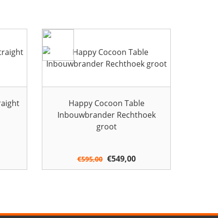
raight
Happy Cocoon Table
Inbouwbrander Rechthoek
groot
Oorspronkelijke
€
549,00
Huidige
€
595,00
prijs
prijs
was:
is:
€595,00.
€549,00.