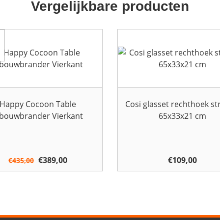
Vergelijkbare producten
Happy Cocoon Table
Cosi glasset rechthoek st
nbouwbrander Vierkant
65x33x21 cm
Oorspronkelijke
€
389,00
Huidige
€
109,00
€
435,00
prijs
prijs
was:
is:
€435,00.
€389,00.