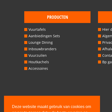
PRODUCTEN
Vuurtafels
Hier 
Aanbiedingen Sets
Alge
Lounge Dining
Privac
Inbouwbranders
Afhal
Vuurzuilen
Conta
Houtkachels
Bp gas
Accessoires
Deze website maakt gebruik van cookies om