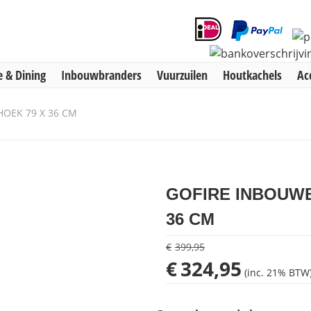
 & Dining
Inbouwbranders
Vuurzuilen
Houtkachels
Ac
OEK 79 X 36 CM
GOFIRE INBOUW
36 CM
€
399,95
Oorspronkelijke
Huidige
€
324,95
(inc. 21% BTW
prijs
prijs
was:
is: