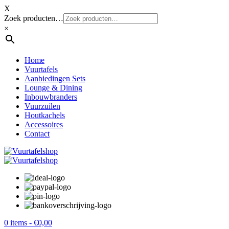
X
Zoek producten…
×
Home
Vuurtafels
Aanbiedingen Sets
Lounge & Dining
Inbouwbranders
Vuurzuilen
Houtkachels
Accessoires
Contact
0 items -
€
0,00