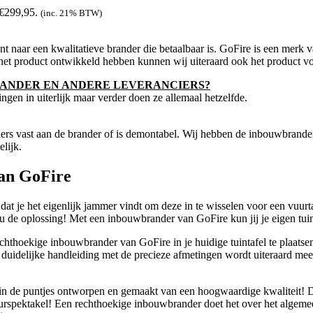
 €299,95.
(inc. 21% BTW)
t naar een kwalitatieve brander die betaalbaar is. GoFire is een merk 
f het product ontwikkeld hebben kunnen wij uiteraard ook het product vo
BRANDER EN ANDERE LEVERANCIERS?
ingen in uiterlijk maar verder doen ze allemaal hetzelfde.
iers vast aan de brander of is demontabel. Wij hebben de inbouwbrander
lijk.
van GoFire
 dat je het eigenlijk jammer vindt om deze in te wisselen voor een vuurt
u de oplossing! Met een inbouwbrander van GoFire kun jij je eigen tui
chthoekige inbouwbrander van GoFire in je huidige tuintafel te plaatsen
 duidelijke handleiding met de precieze afmetingen wordt uiteraard mee
in de puntjes ontworpen en gemaakt van een hoogwaardige kwaliteit! D
uurspektakel! Een rechthoekige inbouwbrander doet het over het algemeen