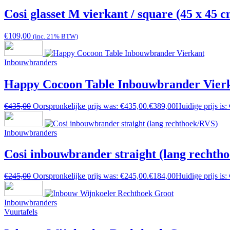
Cosi glasset M vierkant / square (45 x 45 c
€
109,00
(inc. 21% BTW)
Inbouwbranders
Happy Cocoon Table Inbouwbrander Vier
€
435,00
Oorspronkelijke prijs was: €435,00.
€
389,00
Huidige prijs is:
Inbouwbranders
Cosi inbouwbrander straight (lang rechth
€
245,00
Oorspronkelijke prijs was: €245,00.
€
184,00
Huidige prijs is:
Inbouwbranders
Vuurtafels