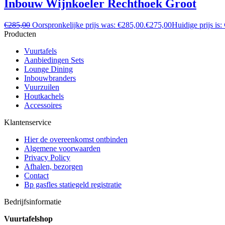
Inbouw Wijnkoeler Rechthoek Groot
€
285,00
Oorspronkelijke prijs was: €285,00.
€
275,00
Huidige prijs is:
Producten
Vuurtafels
Aanbiedingen Sets
Lounge Dining
Inbouwbranders
Vuurzuilen
Houtkachels
Accessoires
Klantenservice
Hier de overeenkomst ontbinden
Algemene voorwaarden
Privacy Policy
Afhalen, bezorgen
Contact
Bp gasfles statiegeld registratie
Bedrijfsinformatie
Vuurtafelshop