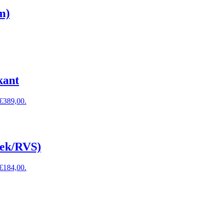
m)
kant
 €389,00.
oek/RVS)
 €184,00.