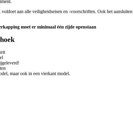
iment.
voldoet aan alle veiligheidseisen en -voorschriften. Ook het aansluiten
verkapping moet er minimaal één zijde openstaan
thoek
eit
el
ijgeleverd!
ten
del, maar ook in een vierkant model.