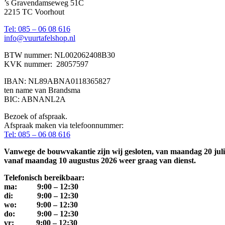
’s Gravendamseweg 51C
2215 TC Voorhout
Tel: 085 – 06 08 616
info@vuurtafelshop.nl
BTW nummer: NL002062408B30
KVK nummer: 28057597
IBAN: NL89ABNA0118365827
ten name van Brandsma
BIC: ABNANL2A
Bezoek of afspraak.
Afspraak maken via telefoonnummer:
Tel: 085 – 06 08 616
Vanwege de bouwvakantie zijn wij gesloten, van maandag 20 juli 
vanaf maandag 10 augustus 2026 weer graag van dienst.
Telefonisch bereikbaar:
ma: 9:00 – 12:30
di: 9:00 – 12:30
wo: 9:00 – 12:30
do: 9:00 – 12:30
vr: 9:00 – 12:30