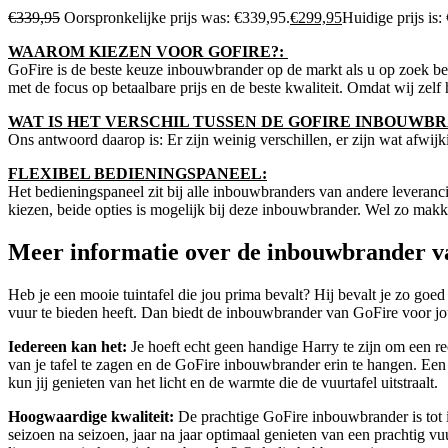
€
339,95
Oorspronkelijke prijs was: €339,95.
€
299,95
Huidige prijs is:
WAAROM KIEZEN VOOR GOFIRE?:
GoFire is de beste keuze inbouwbrander op de markt als u op zoek ben
met de focus op betaalbare prijs en de beste kwaliteit. Omdat wij zel
WAT IS HET VERSCHIL TUSSEN DE GOFIRE INBOUW
Ons antwoord daarop is: Er zijn weinig verschillen, er zijn wat afwijk
FLEXIBEL BEDIENINGSPANEEL:
Het bedieningspaneel zit bij alle inbouwbranders van andere leveranc
kiezen, beide opties is mogelijk bij deze inbouwbrander. Wel zo makke
Meer informatie over de inbouwbrander 
Heb je een mooie tuintafel die jou prima bevalt? Hij bevalt je zo goed
vuur te bieden heeft. Dan biedt de inbouwbrander van GoFire voor jo
Iedereen kan het:
Je hoeft echt geen handige Harry te zijn om een re
van je tafel te zagen en de GoFire inbouwbrander erin te hangen. Een
kun jij genieten van het licht en de warmte die de vuurtafel uitstraalt.
Hoogwaardige kwaliteit:
De prachtige GoFire inbouwbrander is tot 
seizoen na seizoen, jaar na jaar optimaal genieten van een prachtig v