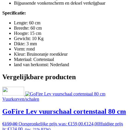
Bijpassende vonkenscherm en deksel verkrijgbaar
Specificatie:
Lengte: 60 cm
Breedte: 60 cm
Hoogte: 15 cm
Gewicht: 10 Kg
Dikte: 3 mm
Vorm: rond
Kleur: Bruinoranje roestkleur
Materiaal: Cortenstaal
land van herkomst: Nederland
Vergelijkbare producten
Vuurkorven/schalen
GoFire Lev vuurschaal cortenstaal 80 cm
€
159,00
Oorspronkelijke prijs was: €159,00.
€
124,00
Huidige prijs
is: €124,00.
(inc. 21% BTW)