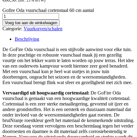
(inc. 21% BTW)
Gofire Oda vuurschaal cortenstaal 60 cm aantal
Voeg toe aan de winkelwagen
Categorie:
Vuurkorven/schalen
Beschrijving
De GoFire Oda vuurschaal is een stijlvolle aanwinst voor elke tuin.
In deze prachtige en robuuste vuurschaal maak jij een gezellig
vuurtje om het lekker warm te laten worden op jouw terras. Het idee
van een ouderwets kampvuur wordt hiermee zeer goed benaderd.
Met een vuurschaal kun je heel wat uurtjes in jouw tuin
doorbrengen, ongeacht het seizoen en de weersomstandigheden.
Een vuurschaal brengt flink wat sfeer en gezelligheid met zich mee.
Vervaardigd uit hoogwaardig cortenstaal:
De GoFire Oda
vuurschaal is gemaakt van een hoogwaardige kwaliteit cortenstaal.
Cortenstaal is een zeer sterke metaallegering, gevormd uit ijzer en
andere grondstoffen. Het is een oersterk en duurzaam materiaal dat
onder invloed van de weersomstandigheden gaat roesten. De
bruiNranje roestkleur geeft het materiaal de kenmerkende uitstraling.
Deze roestlaag vormt vervolgens een beschermlaag tegen het verder
doorroesten en daarmee is dit materiaal zelfs corrosiebestendig te
Nemen. Vanwege de uitstekende duurzaamheid en sterkte wordt dit