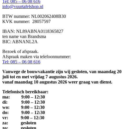
Tel: 085 – 06 08 616
info@vuurtafelshop.nl
BTW nummer: NL002062408B30
KVK nummer: 28057597
IBAN: NL89ABNA0118365827
ten name van Brandsma
BIC: ABNANL2A
Bezoek of afspraak.
Afspraak maken via telefoonnummer:
Tel: 085 – 06 08 616
Vanwege de bouwvakantie zijn wij gesloten, van maandag 20
juli tot en met vrijdag 7 augustus 2026.
vanaf maandag 10 augustus 2026 weer graag van dienst.
Telefonisch bereikbaar:
ma: 9:00 – 12:30
di: 9:00 – 12:30
wo: 9:00 – 12:30
do: 9:00 – 12:30
vr: 9:00 – 12:30
za: gesloten
zo: gesloten