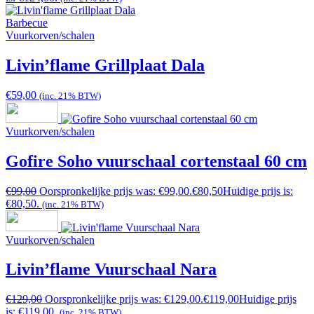
Barbecue
Vuurkorven/schalen
Livin’flame Grillplaat Dala
€
59,00
(inc. 21% BTW)
Vuurkorven/schalen
Gofire Soho vuurschaal cortenstaal 60 cm
€
99,00
Oorspronkelijke prijs was: €99,00.
€
80,50
Huidige prijs is:
€80,50.
(inc. 21% BTW)
Vuurkorven/schalen
Livin’flame Vuurschaal Nara
€
129,00
Oorspronkelijke prijs was: €129,00.
€
119,00
Huidige prijs
is: €119,00.
(inc. 21% BTW)