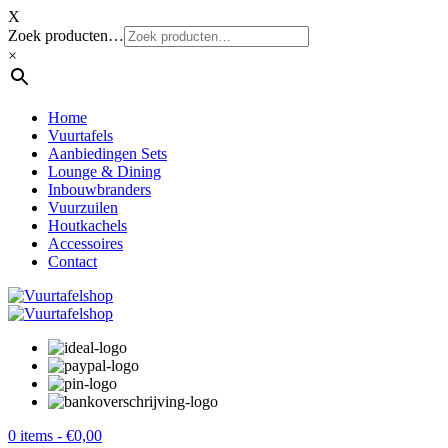
X
Zoek producten…
×
Home
Vuurtafels
Aanbiedingen Sets
Lounge & Dining
Inbouwbranders
Vuurzuilen
Houtkachels
Accessoires
Contact
0 items -
€
0,00