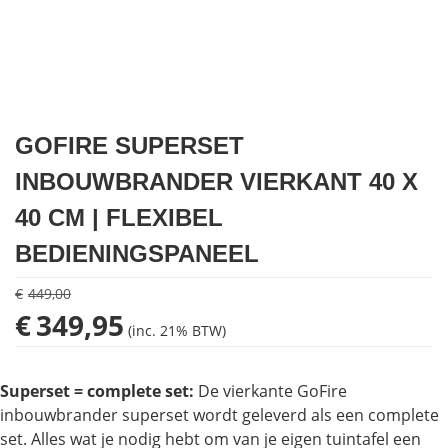
Houtkachels
Accessoires
Contact
GOFIRE SUPERSET
INBOUWBRANDER VIERKANT 40 X
40 CM | FLEXIBEL
BEDIENINGSPANEEL
€
449,00
Oorspronkelijke
Huidige
€
349,95
(inc. 21% BTW)
prijs
prijs
was:
is:
€449,00.
€349,95.
Superset = complete set:
De vierkante GoFire
inbouwbrander superset wordt geleverd als een complete
set. Alles wat je nodig hebt om van je eigen tuintafel een