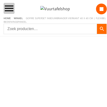
HOME
WINKEL
GOFIRE SUPERSET INBOUWBRANDER VIERKANT 40 X 40 CM | FLEXIBEL
BEDIENINGSPANEEL
Home
Vuurtafels
Aanbiedingen Sets
Lounge & Dining
Inbouwbranders
Vuurzuilen