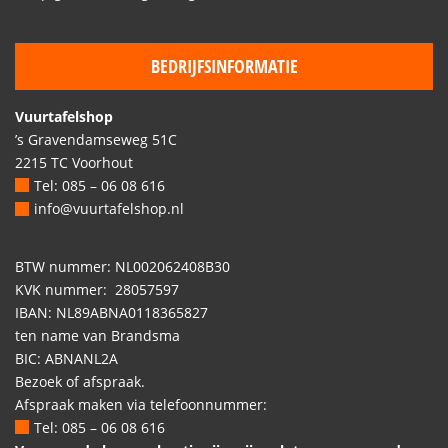
BEDRIJFSINFORMATIE
Vuurtafelshop
’s Gravendamseweg 51C
2215 TC Voorhout
Tel: 085 – 06 08 616
info@vuurtafelshop.nl
BTW nummer: NL002062408B30
KVK nummer: 28057597
IBAN: NL89ABNA0118365827
ten name van Brandsma
BIC: ABNANL2A
Bezoek of afspraak.
Afspraak maken via telefoonnummer:
Tel: 085 – 06 08 616