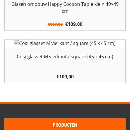
Glazen ombouw Happy Cocoon Table klein 49×49
cm
Oorspronkelijke
€
109,00
Huidige
€
119,00
prijs
prijs
was:
is:
€119,00.
€109,00.
Cosi glasset M vierkant / square (45 x 45 cm)
€
109,00
PRODUCTEN