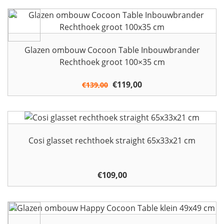
Glazen ombouw Cocoon Table Inbouwbrander
Rechthoek groot 100×35 cm
Oorspronkelijke
€
119,00
Huidige
€
139,00
prijs
prijs
was:
is:
€139,00.
€119,00.
Cosi glasset rechthoek straight 65x33x21 cm
€
109,00