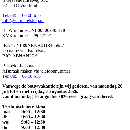
’s Gravendamseweg 51C
2215 TC Voorhout
Tel: 085 – 06 08 616
info@vuurtafelshop.nl
BTW nummer: NL002062408B30
KVK nummer: 28057597
IBAN: NL89ABNA0118365827
ten name van Brandsma
BIC: ABNANL2A
Bezoek of afspraak.
Afspraak maken via telefoonnummer:
Tel: 085 – 06 08 616
Vanwege de bouwvakantie zijn wij gesloten, van maandag 20
juli tot en met vrijdag 7 augustus 2026.
vanaf maandag 10 augustus 2026 weer graag van dienst.
Telefonisch bereikbaar:
ma: 9:00 – 12:30
di: 9:00 – 12:30
wo: 9:00 – 12:30
do: 9:00 – 12:30