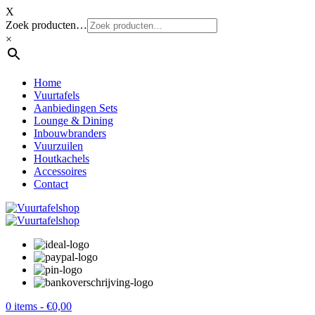
X
Zoek producten…
×
Home
Vuurtafels
Aanbiedingen Sets
Lounge & Dining
Inbouwbranders
Vuurzuilen
Houtkachels
Accessoires
Contact
0 items -
€
0,00