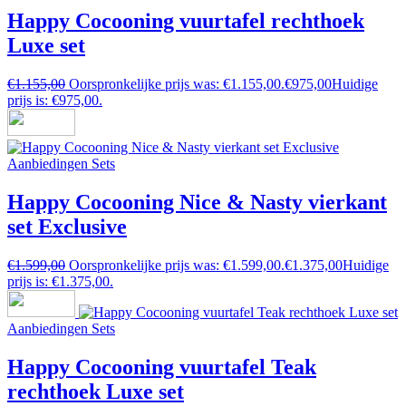
Happy Cocooning vuurtafel rechthoek
Luxe set
€
1.155,00
Oorspronkelijke prijs was: €1.155,00.
€
975,00
Huidige
prijs is: €975,00.
Aanbiedingen Sets
Happy Cocooning Nice & Nasty vierkant
set Exclusive
€
1.599,00
Oorspronkelijke prijs was: €1.599,00.
€
1.375,00
Huidige
prijs is: €1.375,00.
Aanbiedingen Sets
Happy Cocooning vuurtafel Teak
rechthoek Luxe set