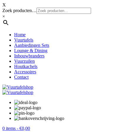
X
Zoek producten…
×
Home
Vuurtafels
Aanbiedingen Sets
Lounge & Dining
Inbouwbranders
Vuurzuilen
Houtkachels
Accessoires
Contact
0 items -
€
0,00