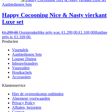
Aanbiedingen Sets
Happy Cocooning Nice & Nasty vierkant
Luxe set
€
1.299,00
Oorspronkelijke prijs was: €1.299,00.
€
1.169,00
Huidige
prijs is: €1.169,00.
Producten
Vuurtafels
Aanbiedingen Sets
Lounge Dining
Inbouwbranders
Vuurzuilen
Houtkachels
Accessoires
Klantenservice
Hier de overeenkomst ontbinden
Algemene voorwaarden
Privacy Policy
Afhalen, bezorgen
Contact