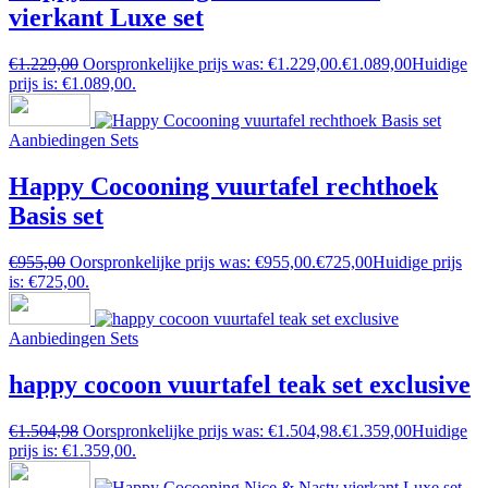
vierkant Luxe set
€
1.229,00
Oorspronkelijke prijs was: €1.229,00.
€
1.089,00
Huidige
prijs is: €1.089,00.
Aanbiedingen Sets
Happy Cocooning vuurtafel rechthoek
Basis set
€
955,00
Oorspronkelijke prijs was: €955,00.
€
725,00
Huidige prijs
is: €725,00.
Aanbiedingen Sets
happy cocoon vuurtafel teak set exclusive
€
1.504,98
Oorspronkelijke prijs was: €1.504,98.
€
1.359,00
Huidige
prijs is: €1.359,00.