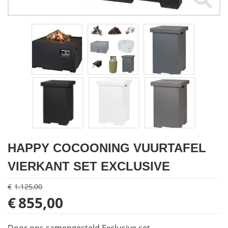
Houtkachels
Accessoires
Contact
HAPPY COCOONING VUURTAFEL
VIERKANT SET EXCLUSIVE
€
1.125,00
Oorspronkelijke
Huidige
€
855,00
prijs
prijs
was:
is: