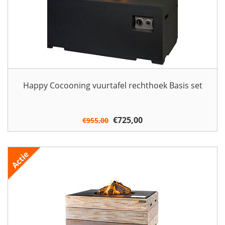
Happy Cocooning vuurtafel rechthoek Basis set
Oorspronkelijke
€
725,00
Huidige
€
955,00
prijs
prijs
was:
is:
€955,00.
€725,00.