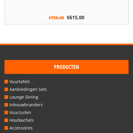
Oorspronkelijke
€
615,00
Huidige
€
750,00
prijs
prijs
was:
is:
€750,00.
€615,00.
PRODUCTEN
Vuurtafels
Aanbiedingen Sets
Lounge Dining
Inbouwbranders
Vuurzuilen
Houtkachels
Accessoires