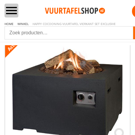
HOME
WINKEL
HAPPY COCOONING VUURTAFEL VIERKANT SET EXCLUSIVE
Home
Vuurtafels
Aanbiedingen Sets
Lounge & Dining
Inbouwbranders
Vuurzuilen