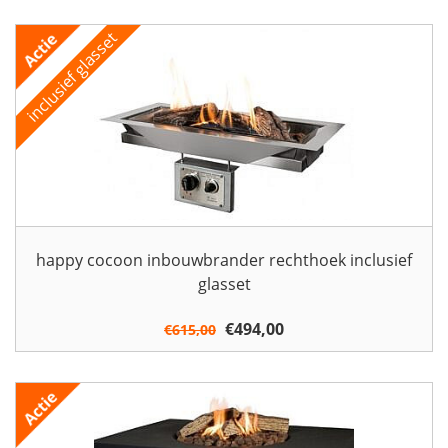
happy cocoon inbouwbrander rechthoek inclusief
glasset
Oorspronkelijke
€
494,00
Huidige
€
615,00
prijs
prijs
was:
is:
€615,00.
€494,00.