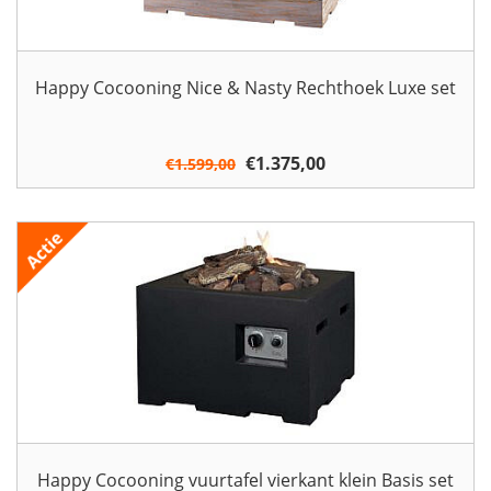
Happy Cocooning Nice & Nasty Rechthoek Luxe set
Oorspronkelijke
€
1.375,00
Huidige
€
1.599,00
prijs
prijs
was:
is:
€1.599,00.
€1.375,00.
Happy Cocooning vuurtafel vierkant klein Basis set