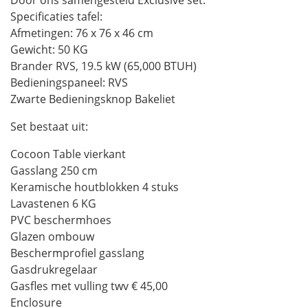
Door ons samengesteld Exclusive set.
€1.125,00.
€855,00.
Specificaties tafel:
Afmetingen: 76 x 76 x 46 cm
Gewicht: 50 KG
Brander RVS, 19.5 kW (65,000 BTUH)
Bedieningspaneel: RVS
Zwarte Bedieningsknop Bakeliet
Set bestaat uit:
Cocoon Table vierkant
Gasslang 250 cm
Keramische houtblokken 4 stuks
Lavastenen 6 KG
PVC beschermhoes
Glazen ombouw
Beschermprofiel gasslang
Gasdrukregelaar
Gasfles met vulling twv € 45,00
Enclosure