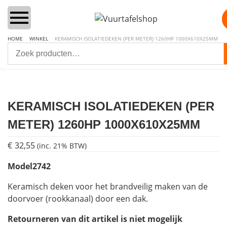
HOME
WINKEL
KERAMISCH ISOLATIEDEKEN (PER METER) 1260HP 1000X610X25MM
Home
Vuurtafels
KERAMISCH ISOLATIEDEKEN (PER
METER) 1260HP 1000X610X25MM
Aanbiedingen Sets
€
32,55
(inc. 21% BTW)
Lounge & Dining
Model
2742
Inbouwbranders
Keramisch deken voor het brandveilig maken van de
doorvoer (rookkanaal) door een dak.
Vuurzuilen
Retourneren van dit artikel is niet mogelijk