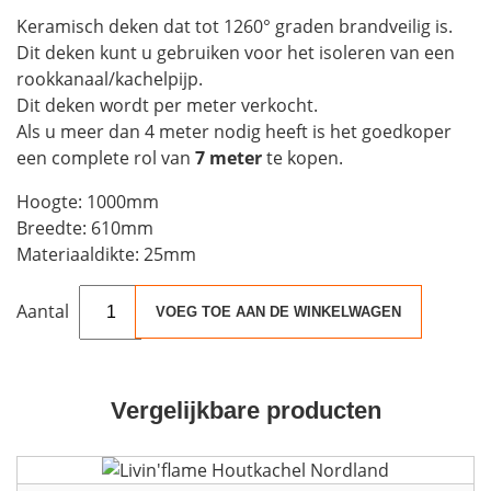
Houtkachels
Keramisch deken dat tot 1260° graden brandveilig is.
Dit deken kunt u gebruiken voor het isoleren van een
rookkanaal/kachelpijp.
Accessoires
Dit deken wordt per meter verkocht.
Als u meer dan 4 meter nodig heeft is het goedkoper
Contact
een complete rol van
7 meter
te kopen.
Hoogte: 1000mm
Breedte: 610mm
Materiaaldikte: 25mm
Keramisch
VOEG TOE AAN DE WINKELWAGEN
isolatiedeken
(per
meter)
1260HP
Vergelijkbare producten
1000x610x25mm
aantal