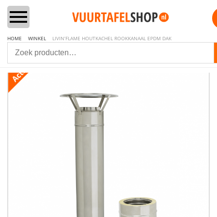
HOME
WINKEL
LIVIN’FLAME HOUTKACHEL ROOKKANAAL EPDM DAK
Home
Vuurtafels
Aanbiedingen Sets
Lounge & Dining
Inbouwbranders
Vuurzuilen