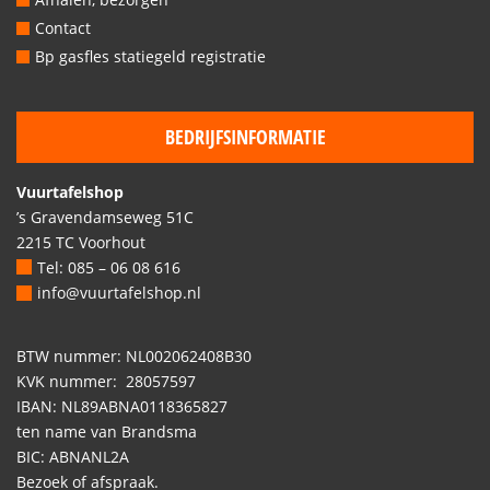
Contact
Bp gasfles statiegeld registratie
BEDRIJFSINFORMATIE
Vuurtafelshop
’s Gravendamseweg 51C
2215 TC Voorhout
Tel: 085 – 06 08 616
info@vuurtafelshop.nl
BTW nummer: NL002062408B30
KVK nummer: 28057597
IBAN: NL89ABNA0118365827
ten name van Brandsma
BIC: ABNANL2A
Bezoek of afspraak.