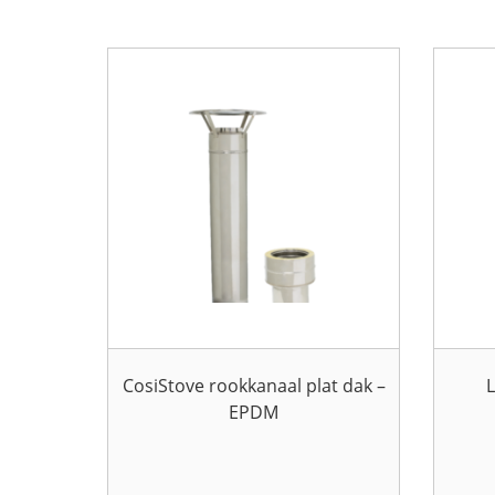
CosiStove rookkanaal plat dak –
L
EPDM