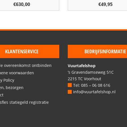
€
630,00
€
49,95
KLANTENSERVICE
BEDRIJFSINFORMATIE
de overeenkomst ontbinden
Vuurtafelshop
’s Gravendamseweg 51C
mene voorwaarden
2215 TC Voorhout
y Policy
Tel: 085 – 06 08 616
en, bezorgen
info@vuurtafelshop.nl
ct
fles statiegeld registratie