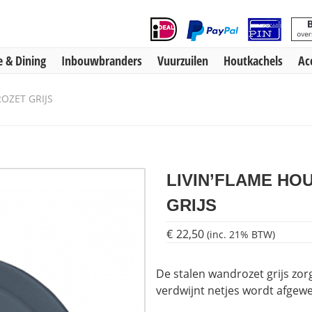
 & Dining
Inbouwbranders
Vuurzuilen
Houtkachels
Ac
OZET GRIJS
LIVIN’FLAME H
GRIJS
€
22,50
(inc. 21% BTW)
De stalen wandrozet grijs zor
verdwijnt netjes wordt afgewe