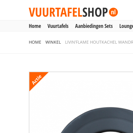
Home
Vuurtafels
Aanbiedingen Sets
Lounge
Home
HOME
WINKEL
LIVIN’FLAME HOUTKACHEL WANDR
Vuurtafels
Aanbiedingen Sets
Lounge & Dining
Inbouwbranders
Vuurzuilen