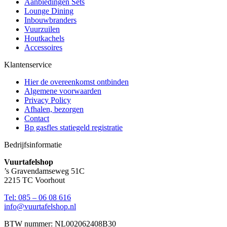
Aanbiedingen Sets
Lounge Dining
Inbouwbranders
Vuurzuilen
Houtkachels
Accessoires
Klantenservice
Hier de overeenkomst ontbinden
Algemene voorwaarden
Privacy Policy
Afhalen, bezorgen
Contact
Bp gasfles statiegeld registratie
Bedrijfsinformatie
Vuurtafelshop
’s Gravendamseweg 51C
2215 TC Voorhout
Tel: 085 – 06 08 616
info@vuurtafelshop.nl
BTW nummer: NL002062408B30