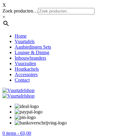
X
Zoek producten…
×
Home
Vuurtafels
Aanbiedingen Sets
Lounge & Dining
Inbouwbranders
Vuurzuilen
Houtkachels
Accessoires
Contact
0 items -
€
0,00