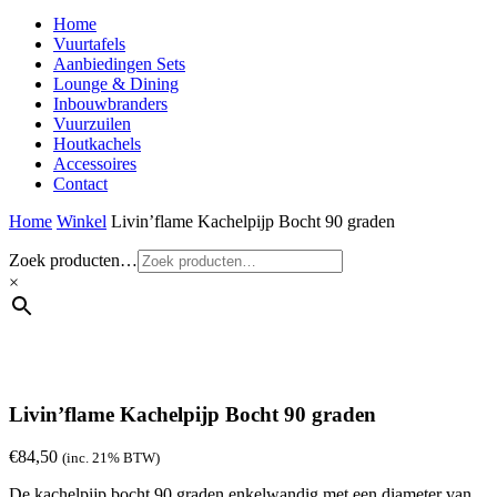
Home
Vuurtafels
Aanbiedingen Sets
Lounge & Dining
Inbouwbranders
Vuurzuilen
Houtkachels
Accessoires
Contact
Home
Winkel
Livin’flame Kachelpijp Bocht 90 graden
Zoek producten…
×
Livin’flame Kachelpijp Bocht 90 graden
€
84,50
(inc. 21% BTW)
De kachelpijp bocht 90 graden enkelwandig met een diameter van