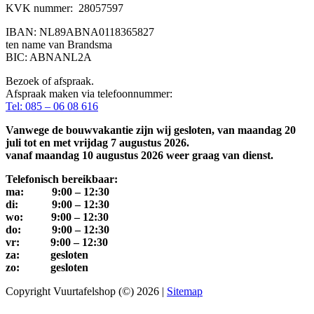
KVK nummer: 28057597
IBAN: NL89ABNA0118365827
ten name van Brandsma
BIC: ABNANL2A
Bezoek of afspraak.
Afspraak maken via telefoonnummer:
Tel: 085 – 06 08 616
Vanwege de bouwvakantie zijn wij gesloten, van maandag 20
juli tot en met vrijdag 7 augustus 2026.
vanaf maandag 10 augustus 2026 weer graag van dienst.
Telefonisch bereikbaar:
ma: 9:00 – 12:30
di: 9:00 – 12:30
wo: 9:00 – 12:30
do: 9:00 – 12:30
vr: 9:00 – 12:30
za: gesloten
zo: gesloten
Copyright Vuurtafelshop (©) 2026 |
Sitemap