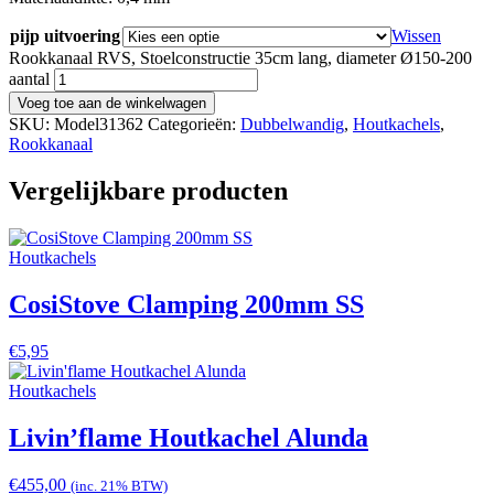
pijp uitvoering
Wissen
Rookkanaal RVS, Stoelconstructie 35cm lang, diameter Ø150-200
aantal
Voeg toe aan de winkelwagen
SKU:
Model31362
Categorieën:
Dubbelwandig
,
Houtkachels
,
Rookkanaal
Vergelijkbare producten
Houtkachels
CosiStove Clamping 200mm SS
€
5,95
Houtkachels
Livin’flame Houtkachel Alunda
€
455,00
(inc. 21% BTW)