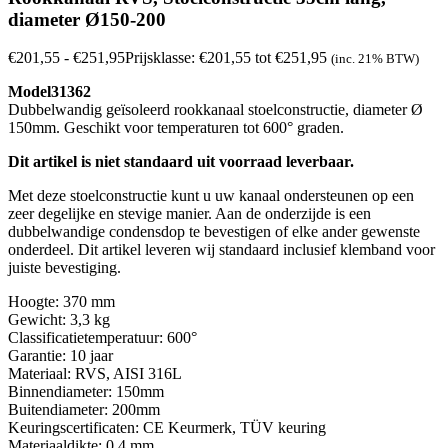
diameter Ø150-200
€
201,55
-
€
251,95
Prijsklasse: €201,55 tot €251,95
(inc. 21% BTW)
Model
31362
Dubbelwandig geïsoleerd rookkanaal stoelconstructie, diameter Ø
150mm. Geschikt voor temperaturen tot 600° graden.
Dit artikel is niet standaard uit voorraad leverbaar.
Met deze stoelconstructie kunt u uw kanaal ondersteunen op een
zeer degelijke en stevige manier. Aan de onderzijde is een
dubbelwandige condensdop te bevestigen of elke ander gewenste
onderdeel. Dit artikel leveren wij standaard inclusief klemband voor
juiste bevestiging.
Hoogte: 370 mm
Gewicht: 3,3 kg
Classificatietemperatuur: 600°
Garantie: 10 jaar
Materiaal: RVS, AISI 316L
Binnendiameter: 150mm
Buitendiameter: 200mm
Keuringscertificaten: CE Keurmerk, TÜV keuring
Materiaaldikte: 0,4 mm