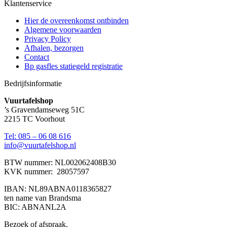
Klantenservice
Hier de overeenkomst ontbinden
Algemene voorwaarden
Privacy Policy
Afhalen, bezorgen
Contact
Bp gasfles statiegeld registratie
Bedrijfsinformatie
Vuurtafelshop
’s Gravendamseweg 51C
2215 TC Voorhout
Tel: 085 – 06 08 616
info@vuurtafelshop.nl
BTW nummer: NL002062408B30
KVK nummer: 28057597
IBAN: NL89ABNA0118365827
ten name van Brandsma
BIC: ABNANL2A
Bezoek of afspraak.