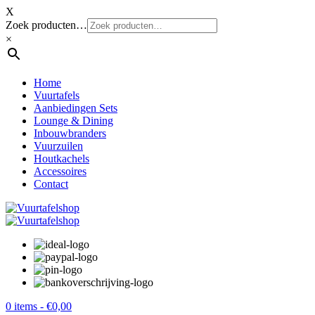
X
Zoek producten…
×
Home
Vuurtafels
Aanbiedingen Sets
Lounge & Dining
Inbouwbranders
Vuurzuilen
Houtkachels
Accessoires
Contact
0 items -
€
0,00