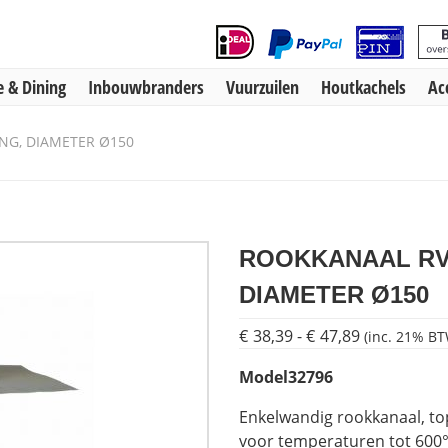
 & Dining
Inbouwbranders
Vuurzuilen
Houtkachels
Ac
NG, DIAMETER Ø150
ROOKKANAAL RVS
DIAMETER Ø150
€
38,39
-
€
47,89
Prijsklasse:
(inc. 21% BT
€38,39
Model
32796
tot
€47,89
Enkelwandig rookkanaal, to
voor temperaturen tot 600°