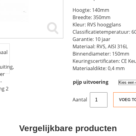
Hoogte: 140mm
Breedte: 350mm
Kleur: RVS hoogglans
Classificatietemperatuur: 6
Garantie: 10 jaar
Materiaal: RVS, AISI 316L
Binnendiameter: 150mm
Keuringscertificaten: CE K
Materiaaldikte: 0,4 mm
pijp uitvoering
Rookkanaal
VOEG T
RVS,
topaansluiting,
diameter
Ø150
Vergelijkbare producten
aantal