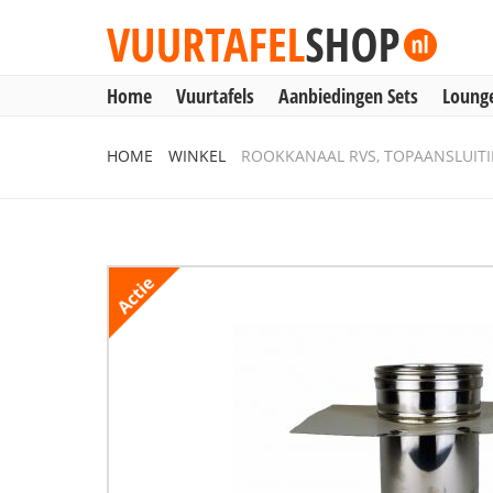
Home
Vuurtafels
Aanbiedingen Sets
Lounge
Home
HOME
WINKEL
ROOKKANAAL RVS, TOPAANSLUITI
Vuurtafels
Aanbiedingen Sets
Lounge & Dining
Inbouwbranders
Vuurzuilen