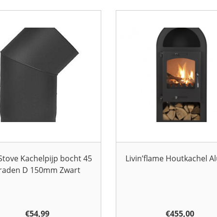
Stove Kachelpijp bocht 45
Livin’flame Houtkachel A
raden D 150mm Zwart
€
54,99
€
455,00