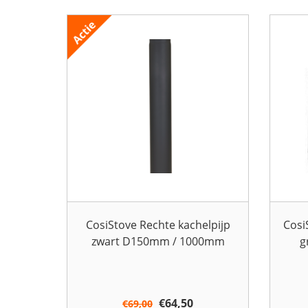
CosiStove Rechte kachelpijp
Cosi
zwart D150mm / 1000mm
g
Oorspronkelijke
€
64,50
Huidige
€
69,00