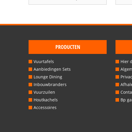
prijs
prijs
was:
is:
€69,00.
€64,50.
PRODUCTEN
Vuurtafels
Hier 
Aanbiedingen Sets
Alge
Lounge Dining
Privac
Inbouwbranders
Afhal
Vuurzuilen
Conta
Houtkachels
Bp gas
Accessoires