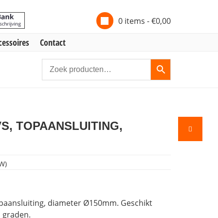
0 items -
€
0,00
cessoires
Contact
, TOPAANSLUITING,
W)
paansluiting, diameter Ø150mm. Geschikt
 graden.