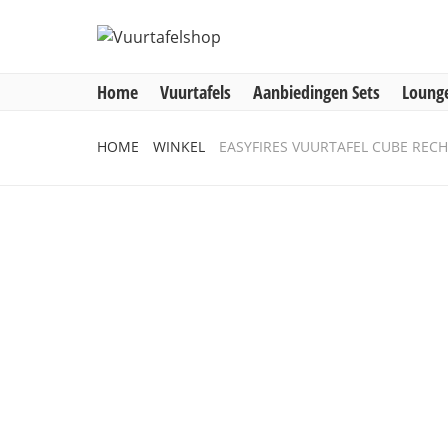
Home
Vuurtafels
Aanbiedingen Sets
Lounge
Home
HOME
WINKEL
EASYFIRES VUURTAFEL CUBE REC
Vuurtafels
Aanbiedingen Sets
Lounge & Dining
Inbouwbranders
Vuurzuilen