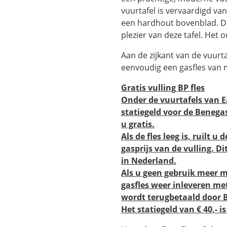
vuurtafel is vervaardigd van
een hardhout bovenblad. Di
plezier van deze tafel. Het o
Aan de zijkant van de vuurta
eenvoudig een gasfles van 
Gratis vulling BP fles
Onder de vuurtafels van Ea
statiegeld voor de Benegas 
u gratis.
Als de fles leeg is, ruilt u
gasprijs van de vulling. D
in Nederland.
Als u geen gebruik meer 
gasfles weer inleveren met
wordt terugbetaald door Be
Het statiegeld van € 40,- 