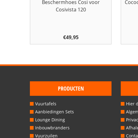
Beschermhoes Cosi voor
Cocoo
Cosivista 120
€
49,95
PRODUCTEN
Vuurtafels
Hier 
Aanbiedingen Sets
Alge
Lounge Dining
Privac
Inbouwbranders
Afhal
Vuurzuilen
Conta