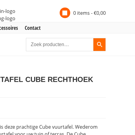
0 items -
€
0,00
cessoires
Contact
RTAFEL CUBE RECHTHOEK
es is deze prachtige Cube vuurtafel. Wederom
tafel voor uw tuin of terras. De Cube