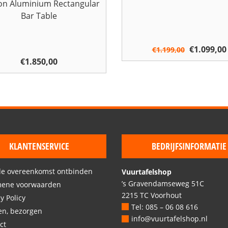
n Aluminium Rectangular
Bar Table
Oorspron
€
1.099,00
€
1.199,00
€
1.850,00
prijs
was:
€1.199,00
KLANTENSERVICE
BEDRIJFSINFORMATIE
de overeenkomst ontbinden
Vuurtafelshop
’s Gravendamseweg 51C
mene voorwaarden
2215 TC Voorhout
y Policy
Tel: 085 – 06 08 616
en, bezorgen
info@vuurtafelshop.nl
ct