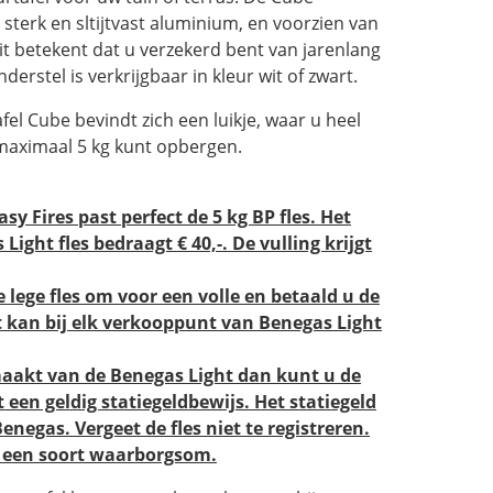
 sterk en sltijtvast aluminium, en voorzien van
t betekent dat u verzekerd bent van jarenlang
nderstel is verkrijgbaar in kleur wit of zwart.
fel Cube bevindt zich een luikje, waar u heel
maximaal 5 kg kunt opbergen.
sy Fires past perfect de 5 kg BP fles. Het
Light fles bedraagt € 40,-. De vulling krijgt
 de lege fles om voor een volle en betaald u de
it kan bij elk verkooppunt van Benegas Light
maakt van de Benegas Light dan kunt u de
 een geldig statiegeldbewijs. Het statiegeld
negas. Vergeet de fles niet te registreren.
is een soort waarborgsom.