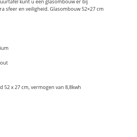
vuurtafel kunt u een glasombouw er bij
xtra sfeer en veiligheid. Glasombouw 52×27 cm
nium
hout
rd 52 x 27 cm, vermogen van 8,8kwh