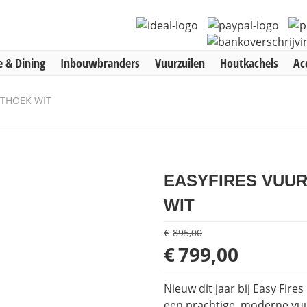
 & Dining
Inbouwbranders
Vuurzuilen
Houtkachels
Ac
HTHOEK WIT
EASYFIRES VUU
WIT
€
895,00
Oorspronkelijke
Huidige
€
799,00
prijs
prijs
was:
is:
Nieuw dit jaar bij Easy Fir
€895,00.
€799,00.
een prachtige, moderne vuur