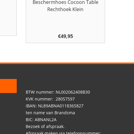
Beschermhoes Cocoon Table
Rechthoek Klein
kelijke
Huidige
prijs
€
49,95
is:
.
€1.099,00.
BTW nummer: NL002062408B30
KVK nummer: 28057597
IBAN: NL89ABNA0118365827
ten name van Brandsma
BIC: ABNANL2A
Bezoek of afspraak.
Afspraak maken via telefoonnummer: