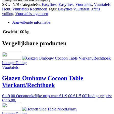
SKU:
N/B
Categorieën:
Easyfires
,
Easyfires
,
Vuurtafels
,
Vuurtafels
Hout
,
Vuurtafels Rechthoek
Tags:
Easyfires vuurtafels
,
gratis
vulling
,
Vuurtafels algemeen
Aanvullende informatie
Gewicht
100 kg
Vergelijkbare producten
Lounge Dining
Vuurtafels
Glazen Ombouw Cocoon Table
Vierkant/Rechthoek
€
119,00
Oorspronkelijke prijs was: €119,00.
€
115,00
Huidige prijs is:
€115,00.
Lounge Dining