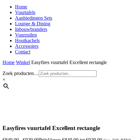
Home
Vuurtafels
Aanbiedingen Sets
Lounge & Dining
Inbouwbranders
Vuurzuilen
Houtkachels
Accessoires
Contact
Home
Winkel
Easyfires vuurtafel Excellent rectangle
Zoek producten…
×
Easyfires vuurtafel Excellent rectangle
€
849,00
-
€
929,00
Prijsklasse: €849,00 tot €929,00