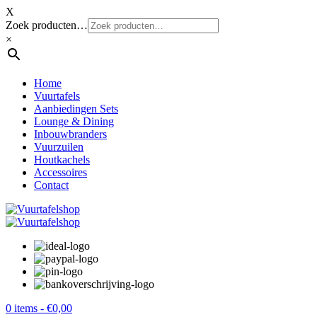
X
Zoek producten…
×
Home
Vuurtafels
Aanbiedingen Sets
Lounge & Dining
Inbouwbranders
Vuurzuilen
Houtkachels
Accessoires
Contact
0 items -
€
0,00