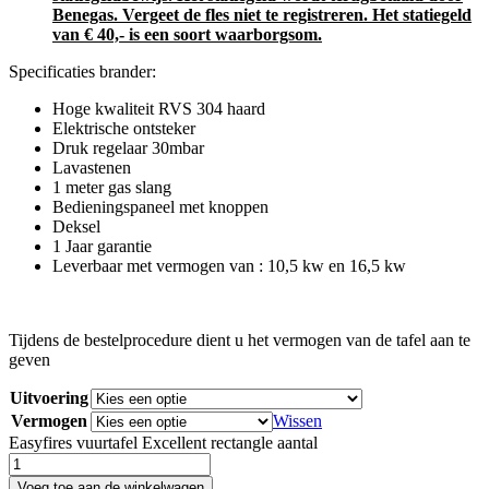
Benegas. Vergeet de fles niet te registreren. Het statiegeld
van € 40,- is een soort waarborgsom.
Specificaties brander:
Hoge kwaliteit RVS 304 haard
Elektrische ontsteker
Druk regelaar 30mbar
Lavastenen
1 meter gas slang
Bedieningspaneel met knoppen
Deksel
1 Jaar garantie
Leverbaar met vermogen van : 10,5 kw en 16,5 kw
Tijdens de bestelprocedure dient u het vermogen van de tafel aan te
geven
Uitvoering
Vermogen
Wissen
Easyfires vuurtafel Excellent rectangle aantal
Voeg toe aan de winkelwagen