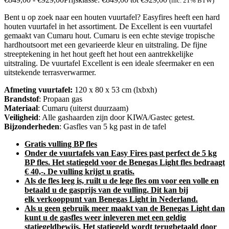
(inc. 21% BTW)
Bent u op zoek naar een houten vuurtafel? Easyfires heeft een hard
houten vuurtafel in het assortiment. De Excellent is een vuurtafel
gemaakt van Cumaru hout. Cumaru is een echte stevige tropische
hardhoutsoort met een gevarieerde kleur en uitstraling. De fijne
streeptekening in het hout geeft het hout een aantrekkelijke
uitstraling. De vuurtafel Excellent is een ideale sfeermaker en een
uitstekende terrasverwarmer.
Afmeting vuurtafel:
120 x 80 x 53 cm (lxbxh)
Brandstof
: Propaan gas
Materiaal
: Cumaru (uiterst duurzaam)
Veiligheid
: Alle gashaarden zijn door KIWA/Gastec getest.
Bijzonderheden
: Gasfles van 5 kg past in de tafel
Gratis vulling BP fles
Onder de vuurtafels van Easy Fires past perfect de 5 kg
BP fles. Het statiegeld voor de Benegas Light fles bedraagt
€ 40,-. De vulling krijgt u gratis.
Als de fles leeg is, ruilt u de lege fles om voor een volle en
betaald u de gasprijs van de vulling. Dit kan bij
elk verkooppunt van Benegas Light in Nederland.
Als u geen gebruik meer maakt van de Benegas Light dan
kunt u de gasfles weer inleveren met een geldig
statiegeldbewijs. Het statiegeld wordt terugbetaald door