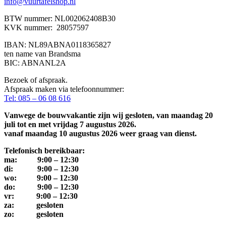
info@vuurtafelshop.nl
BTW nummer: NL002062408B30
KVK nummer: 28057597
IBAN: NL89ABNA0118365827
ten name van Brandsma
BIC: ABNANL2A
Bezoek of afspraak.
Afspraak maken via telefoonnummer:
Tel: 085 – 06 08 616
Vanwege de bouwvakantie zijn wij gesloten, van maandag 20
juli tot en met vrijdag 7 augustus 2026.
vanaf maandag 10 augustus 2026 weer graag van dienst.
Telefonisch bereikbaar:
ma: 9:00 – 12:30
di: 9:00 – 12:30
wo: 9:00 – 12:30
do: 9:00 – 12:30
vr: 9:00 – 12:30
za: gesloten
zo: gesloten