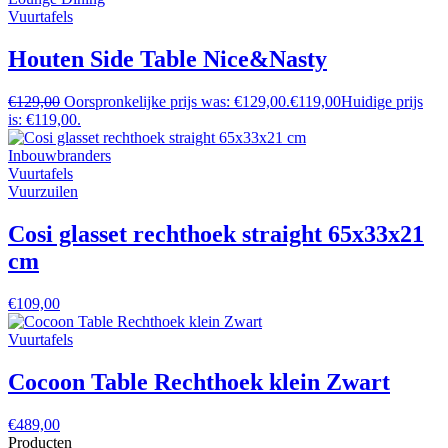
Vuurtafels
Houten Side Table Nice&Nasty
€
129,00
Oorspronkelijke prijs was: €129,00.
€
119,00
Huidige prijs
is: €119,00.
Inbouwbranders
Vuurtafels
Vuurzuilen
Cosi glasset rechthoek straight 65x33x21
cm
€
109,00
Vuurtafels
Cocoon Table Rechthoek klein Zwart
€
489,00
Producten