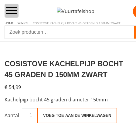
HOME
WINKEL
COSISTOVE KACHELPIJP BOCHT 45 GRADEN D 150MM ZWART
Home
Vuurtafels
COSISTOVE KACHELPIJP BOCHT
45 GRADEN D 150MM ZWART
Aanbiedingen Sets
€
54,99
Lounge & Dining
Kachelpijp bocht 45 graden diameter 150mm
Inbouwbranders
CosiStove
VOEG TOE AAN DE WINKELWAGEN
Kachelpijp
Vuurzuilen
bocht
45