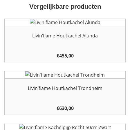
graden
Vergelijkbare producten
Houtkachels
D
150mm
Accessoires
Zwart
aantal
Livin’flame Houtkachel Alunda
Contact
€
455,00
Livin’flame Houtkachel Trondheim
€
630,00