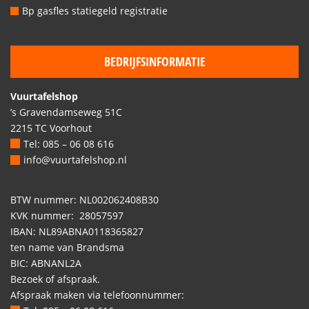
Bp gasfles statiegeld registratie
BEDRIJFSINFORMATIE
Vuurtafelshop
’s Gravendamseweg 51C
2215 TC Voorhout
Tel: 085 – 06 08 616
info@vuurtafelshop.nl
BTW nummer: NL002062408B30
KVK nummer: 28057597
IBAN: NL89ABNA0118365827
ten name van Brandsma
BIC: ABNANL2A
Bezoek of afspraak.
Afspraak maken via telefoonnummer: