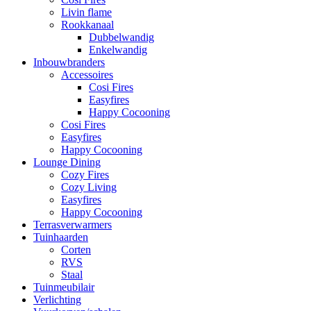
Livin flame
Rookkanaal
Dubbelwandig
Enkelwandig
Inbouwbranders
Accessoires
Cosi Fires
Easyfires
Happy Cocooning
Cosi Fires
Easyfires
Happy Cocooning
Lounge Dining
Cozy Fires
Cozy Living
Easyfires
Happy Cocooning
Terrasverwarmers
Tuinhaarden
Corten
RVS
Staal
Tuinmeubilair
Verlichting