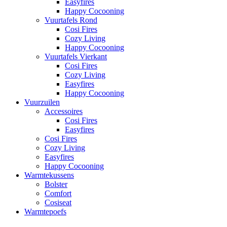
Easyfires
Happy Cocooning
Vuurtafels Rond
Cosi Fires
Cozy Living
Happy Cocooning
Vuurtafels Vierkant
Cosi Fires
Cozy Living
Easyfires
Happy Cocooning
Vuurzuilen
Accessoires
Cosi Fires
Easyfires
Cosi Fires
Cozy Living
Easyfires
Happy Cocooning
Warmtekussens
Bolster
Comfort
Cosiseat
Warmtepoefs