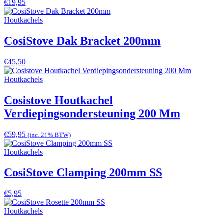
€
19,95
Houtkachels
CosiStove Dak Bracket 200mm
€
45,50
Houtkachels
Cosistove Houtkachel
Verdiepingsondersteuning 200 Mm
€
59,95
(inc. 21% BTW)
Houtkachels
CosiStove Clamping 200mm SS
€
5,95
Houtkachels