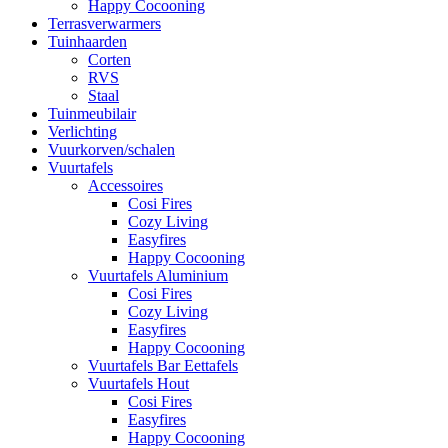
Happy Cocooning
Terrasverwarmers
Tuinhaarden
Corten
RVS
Staal
Tuinmeubilair
Verlichting
Vuurkorven/schalen
Vuurtafels
Accessoires
Cosi Fires
Cozy Living
Easyfires
Happy Cocooning
Vuurtafels Aluminium
Cosi Fires
Cozy Living
Easyfires
Happy Cocooning
Vuurtafels Bar Eettafels
Vuurtafels Hout
Cosi Fires
Easyfires
Happy Cocooning