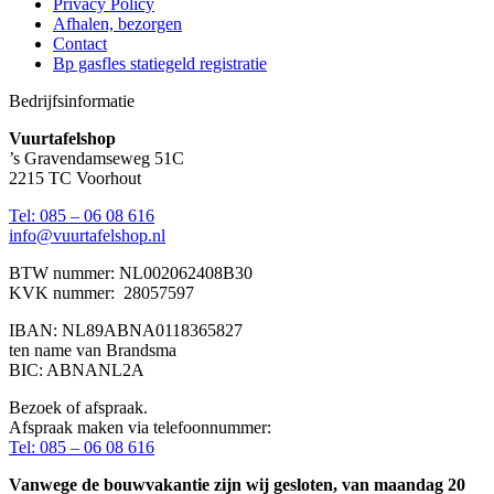
Privacy Policy
Afhalen, bezorgen
Contact
Bp gasfles statiegeld registratie
Bedrijfsinformatie
Vuurtafelshop
’s Gravendamseweg 51C
2215 TC Voorhout
Tel: 085 – 06 08 616
info@vuurtafelshop.nl
BTW nummer: NL002062408B30
KVK nummer: 28057597
IBAN: NL89ABNA0118365827
ten name van Brandsma
BIC: ABNANL2A
Bezoek of afspraak.
Afspraak maken via telefoonnummer:
Tel: 085 – 06 08 616
Vanwege de bouwvakantie zijn wij gesloten, van maandag 20