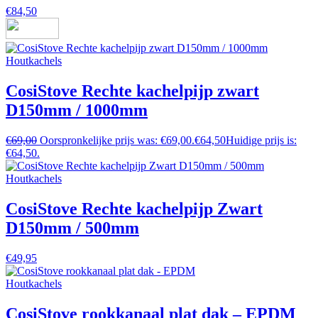
€
84,50
Houtkachels
CosiStove Rechte kachelpijp zwart
D150mm / 1000mm
€
69,00
Oorspronkelijke prijs was: €69,00.
€
64,50
Huidige prijs is:
€64,50.
Houtkachels
CosiStove Rechte kachelpijp Zwart
D150mm / 500mm
€
49,95
Houtkachels
CosiStove rookkanaal plat dak – EPDM