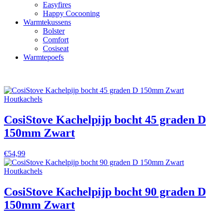
Easyfires
Happy Cocooning
Warmtekussens
Bolster
Comfort
Cosiseat
Warmtepoefs
Houtkachels
CosiStove Kachelpijp bocht 45 graden D
150mm Zwart
€
54,99
Houtkachels
CosiStove Kachelpijp bocht 90 graden D
150mm Zwart