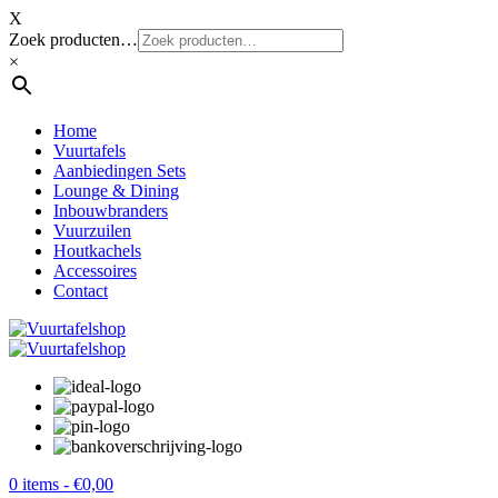
X
Zoek producten…
×
Home
Vuurtafels
Aanbiedingen Sets
Lounge & Dining
Inbouwbranders
Vuurzuilen
Houtkachels
Accessoires
Contact
0 items -
€
0,00