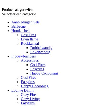
Productcategorie�n
Selecteer een categorie
Aanbiedingen Sets
Barbecue
Houtkachels
Cosi Fires
Livin flame
Rookkanaal
Dubbelwandig
Enkelwandig
Inbouwbranders
Accessoires
Cosi Fires
Easyfires
Happy Cocooning
Cosi Fires
Easyfires
Happy Cocooning
Lounge Dining
Cozy Fires
Cozy Living
Easyfires