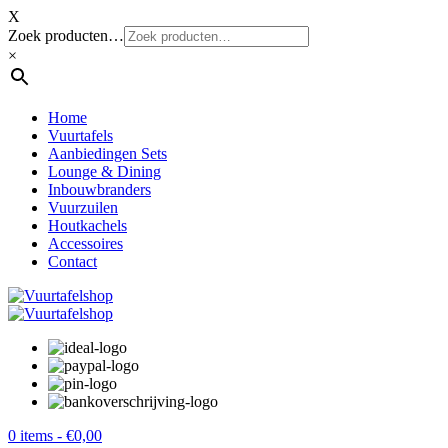
X
Zoek producten…
×
Home
Vuurtafels
Aanbiedingen Sets
Lounge & Dining
Inbouwbranders
Vuurzuilen
Houtkachels
Accessoires
Contact
0 items -
€
0,00