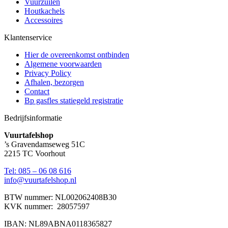
Vuurzuilen
Houtkachels
Accessoires
Klantenservice
Hier de overeenkomst ontbinden
Algemene voorwaarden
Privacy Policy
Afhalen, bezorgen
Contact
Bp gasfles statiegeld registratie
Bedrijfsinformatie
Vuurtafelshop
’s Gravendamseweg 51C
2215 TC Voorhout
Tel: 085 – 06 08 616
info@vuurtafelshop.nl
BTW nummer: NL002062408B30
KVK nummer: 28057597
IBAN: NL89ABNA0118365827