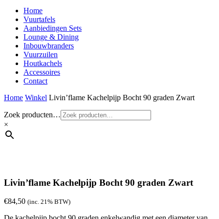
Home
Vuurtafels
Aanbiedingen Sets
Lounge & Dining
Inbouwbranders
Vuurzuilen
Houtkachels
Accessoires
Contact
Home
Winkel
Livin’flame Kachelpijp Bocht 90 graden Zwart
Zoek producten…
×
Livin’flame Kachelpijp Bocht 90 graden Zwart
€
84,50
(inc. 21% BTW)
De kachelpijp bocht 90 graden enkelwandig met een diameter van