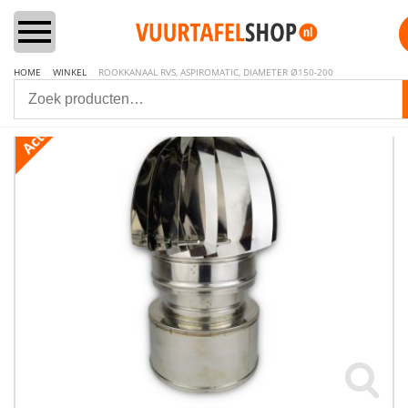
HOME
WINKEL
ROOKKANAAL RVS, ASPIROMATIC, DIAMETER Ø150-200
Home
Vuurtafels
Aanbiedingen Sets
Lounge & Dining
Inbouwbranders
Vuurzuilen