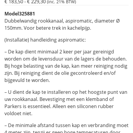
€
183,50
-
€
229,30
Prijsklasse:
(inc. 21% BTW)
€183,50
Model
325881
tot
Dubbelwandig rookkanaal, aspiromatic, diameter Ø
€229,30
150mm. Voor betere trek in kachelpijp.
(Installatie) handleiding aspiromatic:
– De kap dient minimaal 2 keer per jaar gereinigd
worden om de levensduur van de lagers de behouden.
Bij hoge belasting van de kap, kan meer reiniging nodig
zijn. Bij reiniging dient de olie gecontroleerd en/of
bijgevuld te worden.
– U dient de kap te installeren op het hoogste punt van
uw rookkanaal. Bevestiging met een klemband of
Parkers is essentieel. Alleen een siliconen rubber
voldoet niet.
– De minimale afstand tussen kap en verbranding moet
4 meter zijn, tenzij er geen hoge temperaturen door