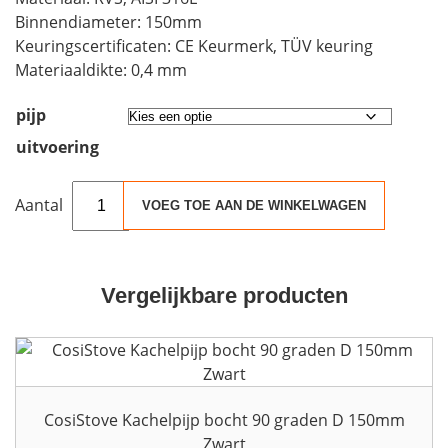
Binnendiameter: 150mm
Keuringscertificaten: CE Keurmerk, TÜV keuring
Materiaaldikte: 0,4 mm
pijp
uitvoering
Rookkanaal
VOEG TOE AAN DE WINKELWAGEN
RVS,
aspiromatic,
diameter
Ø150-
Vergelijkbare producten
200
aantal
CosiStove Kachelpijp bocht 90 graden D 150mm
Zwart