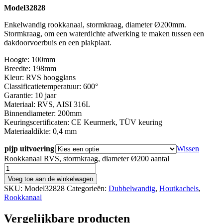
Model
32828
Enkelwandig rookkanaal, stormkraag, diameter Ø200mm.
Stormkraag, om een waterdichte afwerking te maken tussen een
dakdoorvoerbuis en een plakplaat.
Hoogte: 100mm
Breedte: 198mm
Kleur: RVS hoogglans
Classificatietemperatuur: 600°
Garantie: 10 jaar
Materiaal: RVS, AISI 316L
Binnendiameter: 200mm
Keuringscertificaten: CE Keurmerk, TÜV keuring
Materiaaldikte: 0,4 mm
pijp uitvoering
Wissen
Rookkanaal RVS, stormkraag, diameter Ø200 aantal
Voeg toe aan de winkelwagen
SKU:
Model32828
Categorieën:
Dubbelwandig
,
Houtkachels
,
Rookkanaal
Vergelijkbare producten