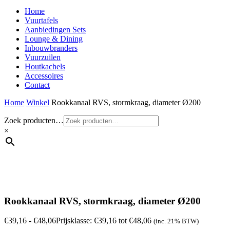
Home
Vuurtafels
Aanbiedingen Sets
Lounge & Dining
Inbouwbranders
Vuurzuilen
Houtkachels
Accessoires
Contact
Home
Winkel
Rookkanaal RVS, stormkraag, diameter Ø200
Zoek producten…
×
Rookkanaal RVS, stormkraag, diameter Ø200
€
39,16
-
€
48,06
Prijsklasse: €39,16 tot €48,06
(inc. 21% BTW)