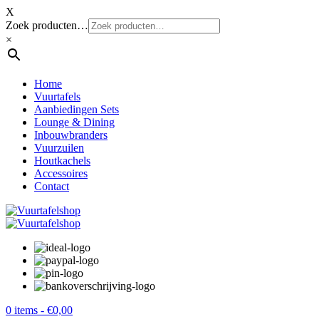
X
Zoek producten…
×
Home
Vuurtafels
Aanbiedingen Sets
Lounge & Dining
Inbouwbranders
Vuurzuilen
Houtkachels
Accessoires
Contact
0 items -
€
0,00