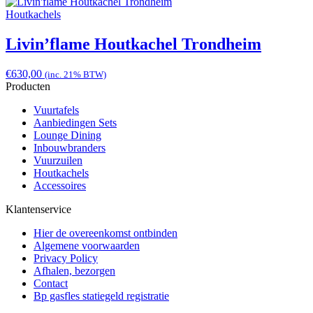
Houtkachels
Livin’flame Houtkachel Trondheim
€
630,00
(inc. 21% BTW)
Producten
Vuurtafels
Aanbiedingen Sets
Lounge Dining
Inbouwbranders
Vuurzuilen
Houtkachels
Accessoires
Klantenservice
Hier de overeenkomst ontbinden
Algemene voorwaarden
Privacy Policy
Afhalen, bezorgen
Contact
Bp gasfles statiegeld registratie