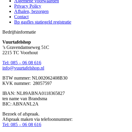
Algemene voorwaarden
Privacy Policy
Afhalen, bezorgen
Contact
Bp gasfles statiegeld registratie
Bedrijfsinformatie
Vuurtafelshop
’s Gravendamseweg 51C
2215 TC Voorhout
Tel: 085 – 06 08 616
info@vuurtafelshop.nl
BTW nummer: NL002062408B30
KVK nummer: 28057597
IBAN: NL89ABNA0118365827
ten name van Brandsma
BIC: ABNANL2A
Bezoek of afspraak.
Afspraak maken via telefoonnummer:
Tel: 085 – 06 08 616