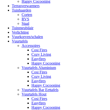
Happy Cocooning
Terrasverwarmers
Tuinhaarden
Corten
RVS
Staal
Tuinmeubilair
Verlichting
Vuurkorven/schalen
Vuurtafels
Accessoires
Cosi Fires
Cozy Living
Easyfires
Happy Cocooning
Vuurtafels Aluminium
Cosi Fires
Cozy Living
Easyfires
Happy Cocooning
Vuurtafels Bar Eettafels
Vuurtafels Hout
Cosi Fires
Easyfires
Happy Cocooning