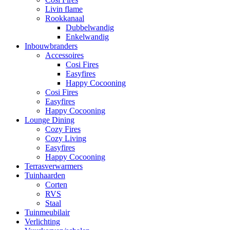
Livin flame
Rookkanaal
Dubbelwandig
Enkelwandig
Inbouwbranders
Accessoires
Cosi Fires
Easyfires
Happy Cocooning
Cosi Fires
Easyfires
Happy Cocooning
Lounge Dining
Cozy Fires
Cozy Living
Easyfires
Happy Cocooning
Terrasverwarmers
Tuinhaarden
Corten
RVS
Staal
Tuinmeubilair
Verlichting