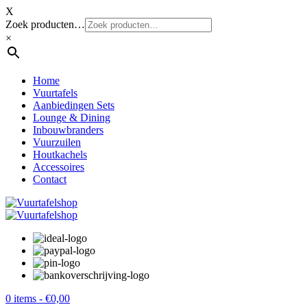
X
Zoek producten…
×
Home
Vuurtafels
Aanbiedingen Sets
Lounge & Dining
Inbouwbranders
Vuurzuilen
Houtkachels
Accessoires
Contact
0 items -
€
0,00