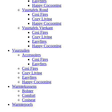
Easyfires
Happy Cocooning
Vuurtafels Rond
Cosi Fires
Cozy Living
Happy Cocooning
Vuurtafels Vierkant
Cosi Fires
Cozy Living
Easyfires
Happy Cocooning
Vuurzuilen
Accessoires
Cosi Fires
Easyfires
Cosi Fires
Cozy Living
Easyfires
Happy Cocooning
Warmtekussens
Bolster
Comfort
Cosiseat
Warmtepoefs