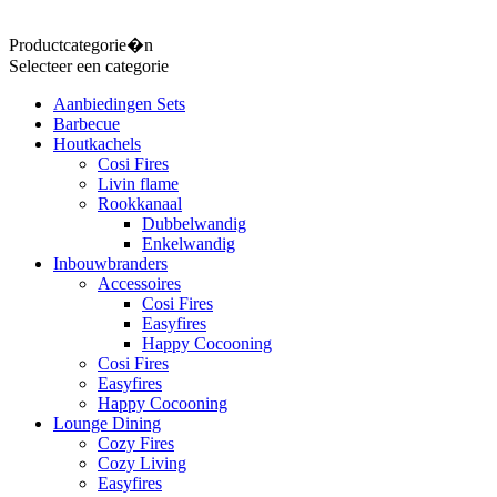
Productcategorie�n
Selecteer een categorie
Aanbiedingen Sets
Barbecue
Houtkachels
Cosi Fires
Livin flame
Rookkanaal
Dubbelwandig
Enkelwandig
Inbouwbranders
Accessoires
Cosi Fires
Easyfires
Happy Cocooning
Cosi Fires
Easyfires
Happy Cocooning
Lounge Dining
Cozy Fires
Cozy Living
Easyfires