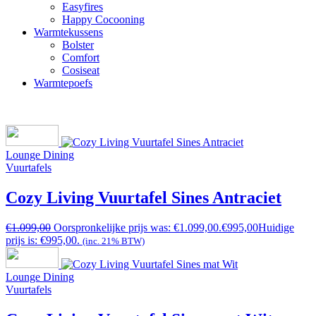
Easyfires
Happy Cocooning
Warmtekussens
Bolster
Comfort
Cosiseat
Warmtepoefs
Lounge Dining
Vuurtafels
Cozy Living Vuurtafel Sines Antraciet
€
1.099,00
Oorspronkelijke prijs was: €1.099,00.
€
995,00
Huidige
prijs is: €995,00.
(inc. 21% BTW)
Lounge Dining
Vuurtafels