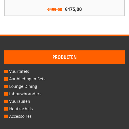
Houtkachels
Oorspronkelijke
€
475,00
Huidige
€
499,00
prijs
prijs
Accessoires
was:
is:
€499,00.
€475,00.
Contact
PRODUCTEN
Vuurtafels
Aanbiedingen Sets
Lounge Dining
Inbouwbranders
Vuurzuilen
Houtkachels
Accessoires