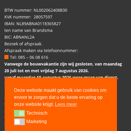
BTW nummer: NL002062408B30
KVK nummer: 28057597
IBAN: NL89ABNA0118365827
ten name van Brandsma
BIC: ABNANL2A
Bezoek of afspraak.
Afspraak maken via telefoonnummer:
Tel: 085 – 06 08 616
Vanwege de bouwvakantie zijn wij gesloten, van maandag
20 juli tot en met vrijdag 7 augustus 2026.
vanaf maandag 10 augustus 2026 weer graag van dienst.
Telefonisch bereikbaar:
Deze website maakt gebruik van cookies om
ma: 9:00 – 12:30
ervoor te zorgen dat u de beste ervaring op
di: 9:00 – 12:30
wo: 9:00 – 12:30
onze website krijgt.
Lees meer
do: 9:00 – 12:30
Technisch
Technisch
vr: 9:00 – 12:30
Marketing
Marketing
za: gesloten