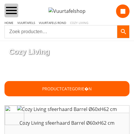
HOME
VUURTAFELS
VUURTAFELS ROND
COZY LIVING
Home
Cozy Living
Vuurtafels
Aanbiedingen Sets
PRODUCTCATEGORIE�N
Lounge & Dining
Inbouwbranders
Cozy Living sfeerhaard Barrel Ø60xH62 cm
Vuurzuilen