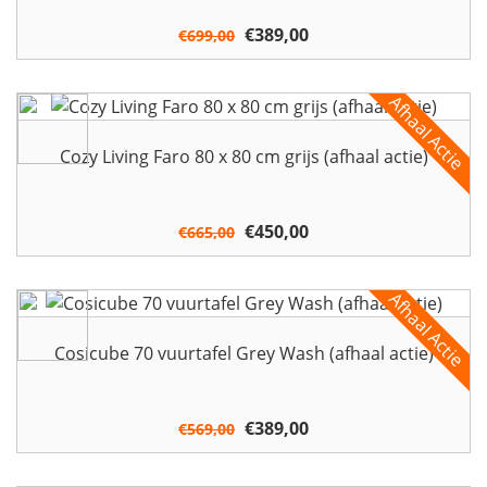
Houtkachels
Oorspronkelijke
€
389,00
Huidige
€
699,00
prijs
prijs
Accessoires
was:
is:
€699,00.
€389,00.
Contact
Cozy Living Faro 80 x 80 cm grijs (afhaal actie)
Oorspronkelijke
€
450,00
Huidige
€
665,00
prijs
prijs
was:
is:
€665,00.
€450,00.
Cosicube 70 vuurtafel Grey Wash (afhaal actie)
Oorspronkelijke
€
389,00
Huidige
€
569,00
prijs
prijs
was:
is: