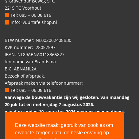
’s Gravendamseweg 51C
2215 TC Voorhout
Tel: 085 – 06 08 616
info@vuurtafelshop.nl
BTW nummer: NL002062408B30
KVK nummer: 28057597
IBAN: NL89ABNA0118365827
ten name van Brandsma
BIC: ABNANL2A
Bezoek of afspraak.
Afspraak maken via telefoonnummer:
Tel: 085 – 06 08 616
Vanwege de bouwvakantie zijn wij gesloten, van maandag
20 juli tot en met vrijdag 7 augustus 2026.
vanaf maandag 10 augustus 2026 weer graag van dienst.
Telefonisch bereikbaar:
Deze website maakt gebruik van cookies om
ma: 9:00 – 12:30
ervoor te zorgen dat u de beste ervaring op
di: 9:00 – 12:30