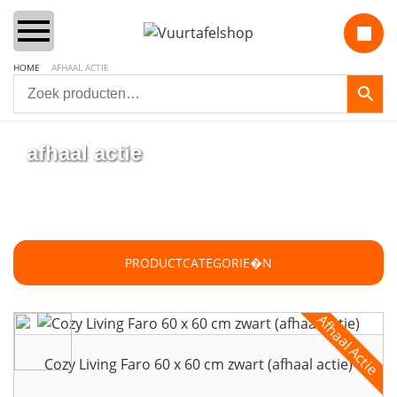
HOME
AFHAAL ACTIE
Home
afhaal actie
Vuurtafels
Aanbiedingen Sets
PRODUCTCATEGORIE�N
Lounge & Dining
Inbouwbranders
Cozy Living Faro 60 x 60 cm zwart (afhaal actie)
Vuurzuilen